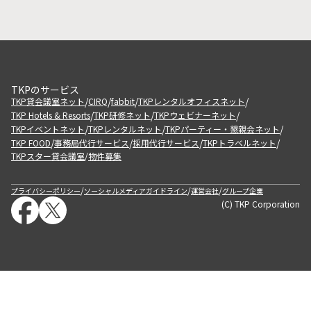
TKPのサービス
/
/
/
/
TKP貸会議室ネット
CIRQ
fabbit
TKPレンタルオフィスネット
/
/
/
TKP Hotels & Resorts
TKP研修ネット
TKPウェビナーネット
/
/
/
TKPイベントネット
TKPレンタルネット
TKPパーティー・懇親会ネット
/
/
/
/
TKP FOOD
事務局代行サービス
採用代行サービス
TKPトラベルネット
TKPスター貸会議室
物件募集
/
/
/
/
プライバシーポリシー
ソーシャルメディアガイドライン
運営会社
グループ企業
(C) TKP Corporation