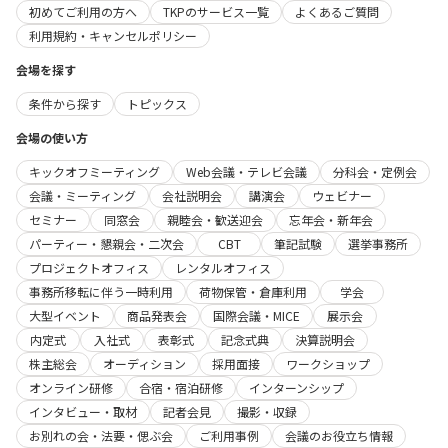
初めてご利用の方へ
TKPのサービス一覧
よくあるご質問
利用規約・キャンセルポリシー
会場を探す
条件から探す
トピックス
会場の使い方
キックオフミーティング
Web会議・テレビ会議
分科会・定例会
会議・ミーティング
会社説明会
講演会
ウェビナー
セミナー
同窓会
親睦会・歓送迎会
忘年会・新年会
パーティー・懇親会・二次会
CBT
筆記試験
選挙事務所
プロジェクトオフィス
レンタルオフィス
事務所移転に伴う一時利用
荷物保管・倉庫利用
学会
大型イベント
商品発表会
国際会議・MICE
展示会
内定式
入社式
表彰式
記念式典
決算説明会
株主総会
オーディション
採用面接
ワークショップ
オンライン研修
合宿・宿泊研修
インターンシップ
インタビュー・取材
記者会見
撮影・収録
お別れの会・法要・偲ぶ会
ご利用事例
会議のお役立ち情報