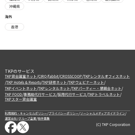
沖縄県
海外
香港
TKPのサービス
/
/
/
/
TKP貸会議室ネット
CIRQ
fabbit
CROSSCOOP
TKPレンタルオフィスネット
/
/
/
/
TKP Hotels & Resorts
TKP研修ネット
TKPウェビナーネット
/
/
/
TKPイベントネット
TKPレンタルネット
TKPパーティー・懇親会ネット
/
/
/
/
TKP FOOD
事務局代行サービス
採用代行サービス
TKPトラベルネット
TKPスター貸会議室
/
/
/
利用規約・キャンセルポリシー
プライバシーポリシー
ソーシャルメディアガイドライン
/
/
運営会社
グループ企業
物件募集
(C) TKP Corporation