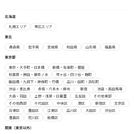
北海道
札幌エリア
帯広エリア
東北
青森県
岩手県
宮城県
秋田県
山形県
福島県
東京都
東京・大手町・日本橋
新橋・有楽町・銀座
秋葉原・神田・御茶ノ水
市ヶ谷・四ツ谷・麹町
飯田橋・九段下・神保町・竹橋
品川・田町・浜松町
渋谷・恵比寿
赤坂・六本木・麻布
新宿
池袋・高田馬場
大森・羽田
上野・浅草・日暮里
五反田
その他東部
その他西部
千代田区
中央区
港区
新宿区
文京区
台東区
墨田区
江東区
品川区
大田区
渋谷区
豊島区
荒川区
板橋区
関東（東京以外）