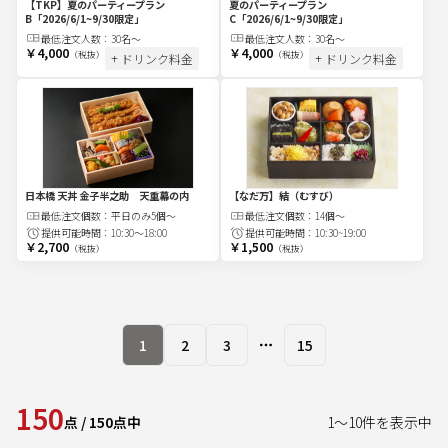
【TKP】夏のパーティープラン
夏のパーティープラン
B
「2026/6/1~9/30限定」
C
「2026/6/1~9/30限定」
最低注文
人
数：
30名〜
最低注文
人
数：
30名〜
￥4,000
￥4,000
（税抜）
（税抜）
+ ドリンク料金
+ ドリンク料金
日本橋 天丼 金子半之助 天重幕の内
【なだ万】結（むすび）
最低注文
個
数：
平日のみ5個～
最低注文
個
数：
14個～
提供可能時間：
10:30～18:00
提供可能時間：
10:30~19:00
￥2,700
￥1,500
（税抜）
（税抜）
1
2
3
15
More pages
150
点
/
150
点中
1
～
10
件を表示中