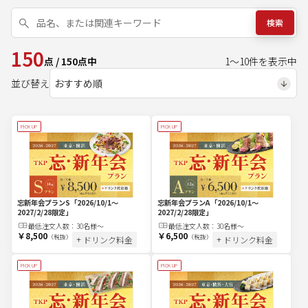
検索
150
点
/
150
点中
1
～
10
件を表示中
並び替え
PICK UP
PICK UP
忘新年会プランS
「2026/10/1～
忘新年会プランA
「2026/10/1～
2027/2/28限定」
2027/2/28限定」
最低注文
人
数：
30名様～
最低注文
人
数：
30名様～
￥8,500
￥6,500
（税抜）
（税抜）
+ ドリンク料金
+ ドリンク料金
PICK UP
PICK UP