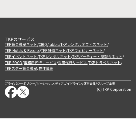
TKPのサービス
/
/
/
/
TKP貸会議室ネット
CIRQ
fabbit
TKPレンタルオフィスネット
/
/
/
TKP Hotels & Resorts
TKP研修ネット
TKPウェビナーネット
/
/
/
TKPイベントネット
TKPレンタルネット
TKPパーティー・懇親会ネット
/
/
/
/
TKP FOOD
事務局代行サービス
採用代行サービス
TKPトラベルネット
TKPスター貸会議室
物件募集
/
/
/
/
プライバシーポリシー
ソーシャルメディアガイドライン
運営会社
グループ企業
(C) TKP Corporation