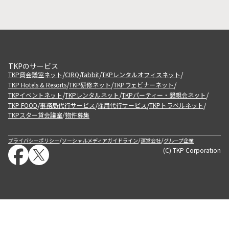
TKPのサービス
/
/
/
/
TKP貸会議室ネット
CIRQ
fabbit
TKPレンタルオフィスネット
/
/
/
TKP Hotels & Resorts
TKP研修ネット
TKPウェビナーネット
/
/
/
TKPイベントネット
TKPレンタルネット
TKPパーティー・懇親会ネット
/
/
/
/
TKP FOOD
事務局代行サービス
採用代行サービス
TKPトラベルネット
TKPスター貸会議室
物件募集
/
/
/
/
プライバシーポリシー
ソーシャルメディアガイドライン
運営会社
グループ企業
(C) TKP Corporation