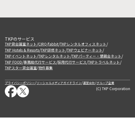
TKPのサービス
/
/
/
/
TKP貸会議室ネット
CIRQ
fabbit
TKPレンタルオフィスネット
/
/
/
TKP Hotels & Resorts
TKP研修ネット
TKPウェビナーネット
/
/
/
TKPイベントネット
TKPレンタルネット
TKPパーティー・懇親会ネット
/
/
/
/
TKP FOOD
事務局代行サービス
採用代行サービス
TKPトラベルネット
TKPスター貸会議室
物件募集
/
/
/
/
プライバシーポリシー
ソーシャルメディアガイドライン
運営会社
グループ企業
(C) TKP Corporation