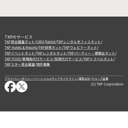
TKPのサービス
/
/
/
/
TKP貸会議室ネット
CIRQ
fabbit
TKPレンタルオフィスネット
/
/
/
TKP Hotels & Resorts
TKP研修ネット
TKPウェビナーネット
/
/
/
TKPイベントネット
TKPレンタルネット
TKPパーティー・懇親会ネット
/
/
/
/
TKP FOOD
事務局代行サービス
採用代行サービス
TKPトラベルネット
TKPスター貸会議室
物件募集
/
/
/
/
プライバシーポリシー
ソーシャルメディアガイドライン
運営会社
グループ企業
(C) TKP Corporation