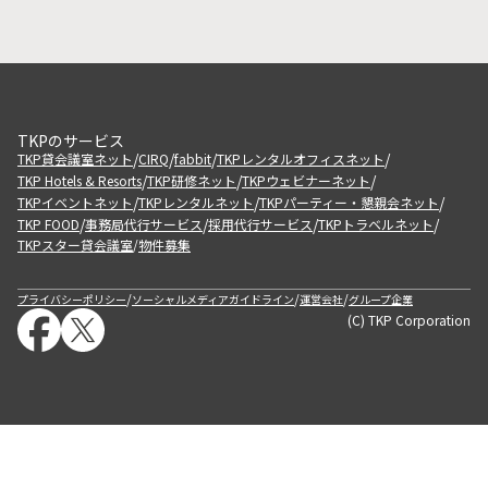
TKPのサービス
/
/
/
/
TKP貸会議室ネット
CIRQ
fabbit
TKPレンタルオフィスネット
/
/
/
TKP Hotels & Resorts
TKP研修ネット
TKPウェビナーネット
/
/
/
TKPイベントネット
TKPレンタルネット
TKPパーティー・懇親会ネット
/
/
/
/
TKP FOOD
事務局代行サービス
採用代行サービス
TKPトラベルネット
TKPスター貸会議室
物件募集
/
/
/
/
プライバシーポリシー
ソーシャルメディアガイドライン
運営会社
グループ企業
(C) TKP Corporation