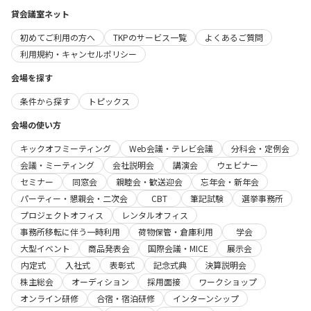
貸会議室ネット
初めてご利用の方へ
TKPのサービス一覧
よくあるご質問
利用規約・キャンセルポリシー
会場を探す
条件から探す
トピックス
会場の使い方
キックオフミーティング
Web会議・テレビ会議
分科会・定例会
会議・ミーティング
会社説明会
講演会
ウェビナー
セミナー
同窓会
親睦会・歓送迎会
忘年会・新年会
パーティー・懇親会・二次会
CBT
筆記試験
選挙事務所
プロジェクトオフィス
レンタルオフィス
事務所移転に伴う一時利用
荷物保管・倉庫利用
学会
大型イベント
商品発表会
国際会議・MICE
展示会
内定式
入社式
表彰式
記念式典
決算説明会
株主総会
オーディション
採用面接
ワークショップ
オンライン研修
合宿・宿泊研修
インターンシップ