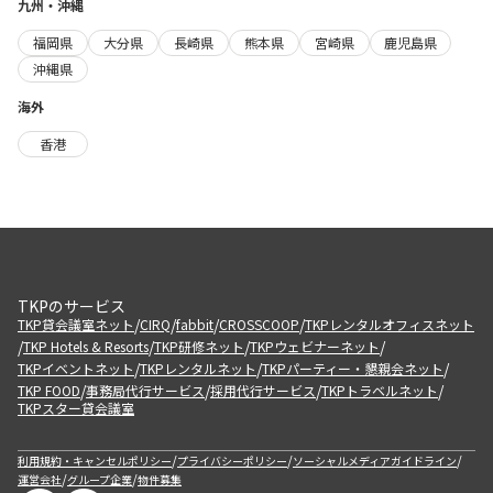
九州・沖縄
福岡県
大分県
長崎県
熊本県
宮崎県
鹿児島県
沖縄県
海外
香港
TKPのサービス
/
/
/
/
TKP貸会議室ネット
CIRQ
fabbit
CROSSCOOP
TKPレンタルオフィスネット
/
/
/
/
TKP Hotels & Resorts
TKP研修ネット
TKPウェビナーネット
/
/
/
TKPイベントネット
TKPレンタルネット
TKPパーティー・懇親会ネット
/
/
/
/
TKP FOOD
事務局代行サービス
採用代行サービス
TKPトラベルネット
TKPスター貸会議室
/
/
/
利用規約・キャンセルポリシー
プライバシーポリシー
ソーシャルメディアガイドライン
/
/
運営会社
グループ企業
物件募集