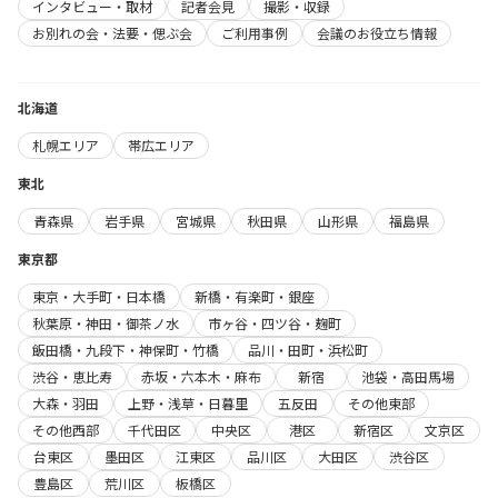
インタビュー・取材
記者会見
撮影・収録
お別れの会・法要・偲ぶ会
ご利用事例
会議のお役立ち情報
北海道
札幌エリア
帯広エリア
東北
青森県
岩手県
宮城県
秋田県
山形県
福島県
東京都
東京・大手町・日本橋
新橋・有楽町・銀座
秋葉原・神田・御茶ノ水
市ヶ谷・四ツ谷・麹町
飯田橋・九段下・神保町・竹橋
品川・田町・浜松町
渋谷・恵比寿
赤坂・六本木・麻布
新宿
池袋・高田馬場
大森・羽田
上野・浅草・日暮里
五反田
その他東部
その他西部
千代田区
中央区
港区
新宿区
文京区
台東区
墨田区
江東区
品川区
大田区
渋谷区
豊島区
荒川区
板橋区