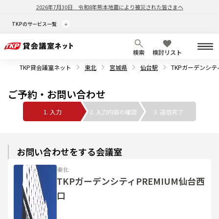
2026年7月30日
令和8年熊本地震により被災された皆さまへ
TKPのサービス一覧
検索
検討リスト
TKP貸会議室ネット
東北
宮城県
仙台駅
TKPガーデンシティ
ご予約・お問い合わせ
1. 入力
2. 入力内容の確認
3. 送信完了
お問い合わせをする会議室
東北
TKPガーデンシティPREMIUM仙台西
口