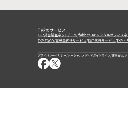
TKPのサービス
/
/
/
TKP貸会議室ネット
CIRQ
fabbit
TKPレンタルオフィスネ
/
/
/
TKP FOOD
事務局代行サービス
採用代行サービス
TKP
/
/
/
プライバシーポリシー
ソーシャルメディアガイドライン
運営会社
グ