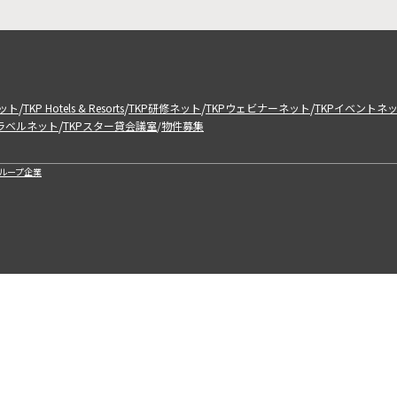
/
/
/
/
ット
TKP Hotels & Resorts
TKP研修ネット
TKPウェビナーネット
TKPイベントネ
/
トラベルネット
TKPスター貸会議室
物件募集
/
ループ企業