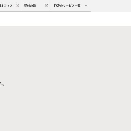
期オフィス
研修施設
TKPのサービス一覧
い。