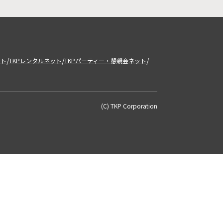
/
/
/
ット
TKPレンタルネット
TKPパーティー・懇親会ネット
(C) TKP Corporation