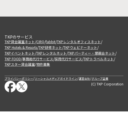
TKPのサービス
/
/
/
/
TKP貸会議室ネット
CIRQ
fabbit
TKPレンタルオフィスネット
/
/
/
TKP Hotels & Resorts
TKP研修ネット
TKPウェビナーネット
/
/
/
TKPイベントネット
TKPレンタルネット
TKPパーティー・懇親会ネット
/
/
/
/
TKP FOOD
事務局代行サービス
採用代行サービス
TKPトラベルネット
TKPスター貸会議室
物件募集
/
/
/
/
プライバシーポリシー
ソーシャルメディアガイドライン
運営会社
グループ企業
(C) TKP Corporation