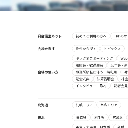
貸会議室ネット
初めてご利用の方へ
TKPの
会場を探す
条件から探す
トピックス
キックオフミーティング
We
親睦会・歓送迎会
忘年会・新
会場の使い方
事務所移転に伴う一時利用
荷
記念式典
決算説明会
株
インタビュー・取材
記者会見
北海道
札幌エリア
帯広エリア
東北
青森県
岩手県
宮城県
東京・大手町・日本橋
新橋・