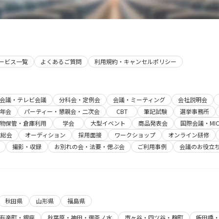
サービス一覧
よくあるご質問
利用規約・キャンセルポリシー
b会議・テレビ会議
分科会・定例会
会議・ミーティング
会社説明会
年会
パーティー・懇親会・二次会
CBT
筆記試験
選挙事務所
物保管・倉庫利用
学会
大型イベント
商品発表会
国際会議・MIC
主総会
オーディション
採用面接
ワークショップ
オンライン研修
撮影・収録
お別れの会・法要・偲ぶ会
ご利用事例
会議のお役立
秋田県
山形県
福島県
有楽町・銀座
秋葉原・神田・御茶ノ水
市ヶ谷・四ツ谷・麹町
飯田橋