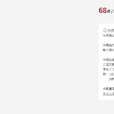
68
点
/
利
※写真
※商品
取り寄
※税込
ご注文
予めご
例：コ
28
※数量
キャン