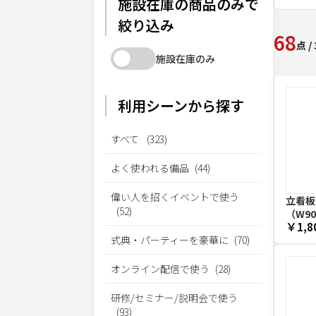
施設在庫の商品のみで
絞り込み
68
点
/
施設在庫のみ
利用シーンから探す
すべて
(
323
)
よく使われる備品
(
44
)
偉い人を招くイベントで使う
立看板
(
52
)
（W90
￥1,8
式典・パーティーを豪華に
(
70
)
オンライン配信で使う
(
28
)
研修/セミナー/説明会で使う
(
93
)