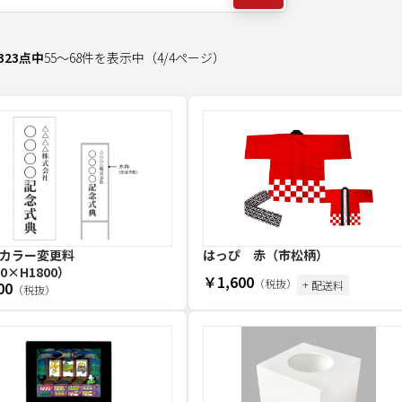
323
点中
55
～
68
件を表示中
（
4
/
4
ページ）
カラー変更料
はっぴ 赤（市松柄）
0×H1800）
￥1,600
（税抜）
00
+ 配送料
（税抜）