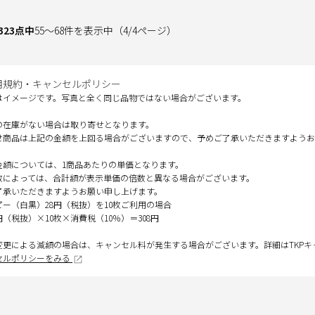
323
点中
55
～
68
件を表示中
（
4
/
4
ページ）
用規約・キャンセルポリシー
はイメージです。写真と全く同じ品物ではない場合がございます。
の在庫がない場合は取り寄せとなります。
せ商品は上記の金額を上回る場合がございますので、予めご了承いただきますようお
金額については、1商品あたりの単価となります。
数によっては、合計額が表示単価の倍数と異なる場合がございます。
了承いただきますようお願い申し上げます。
ピー（白黒）28円（税抜）を10枚ご利用の場合
円（税抜）×10枚×消費税（10％）＝308円
変更による減額の場合は、キャンセル料が発生する場合がございます。詳細はTKP
セルポリシーをみる