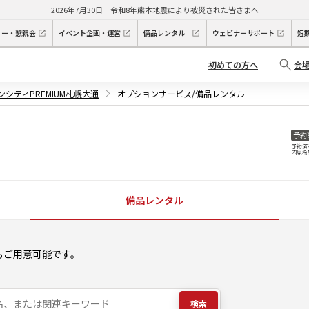
2026年7月30日
令和8年熊本地震により被災された皆さまへ
ィー・懇親会
イベント企画・運営
備品レンタル
ウェビナーサポート
短
初めての方へ
会
ンシティPREMIUM札幌大通
オプションサービス/備品レンタル
予約
予約済
内見希
備品レンタル
もご用意可能です。
検索