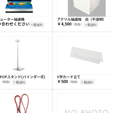
ューター抽選機
アクリル抽選箱 白（不透明）
い合わせください
￥4,500
（税抜）
+ 配送料
+ 配送料
POPスタンド(バインダー式)
V字カード立て
￥500
（税抜）
（税抜）
+ 配送料
+ 配送料