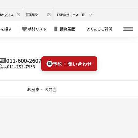
期オフィス
研修施設
TKPのサービス一覧
場を探す
検討リスト
閲覧履歴
よくあるご質問
011-600-2607
専用
予約・問い合わせ
011-252-7933
み・
望の方
お食事・お弁当