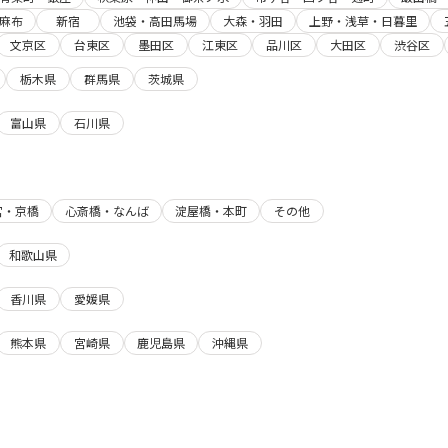
麻布
新宿
池袋・高田馬場
大森・羽田
上野・浅草・日暮里
文京区
台東区
墨田区
江東区
品川区
大田区
渋谷区
栃木県
群馬県
茨城県
富山県
石川県
宮・京橋
心斎橋・なんば
淀屋橋・本町
その他
和歌山県
香川県
愛媛県
熊本県
宮崎県
鹿児島県
沖縄県