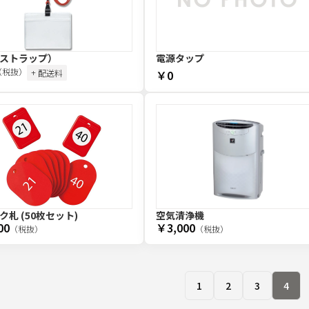
ストラップ）
電源タップ
（税抜）
+ 配送料
￥0
ク札 (50枚セット)
空気清浄機
00
￥3,000
（税抜）
（税抜）
1
2
3
4