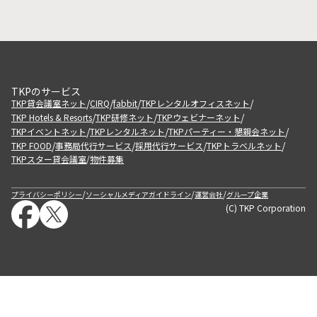
TKPのサービス
/
/
/
/
TKP貸会議室ネット
CIRQ
fabbit
TKPレンタルオフィスネット
/
/
/
TKP Hotels & Resorts
TKP研修ネット
TKPウェビナーネット
/
/
/
TKPイベントネット
TKPレンタルネット
TKPパーティー・懇親会ネット
/
/
/
/
TKP FOOD
事務局代行サービス
採用代行サービス
TKPトラベルネット
TKPスター貸会議室
物件募集
/
/
/
/
プライバシーポリシー
ソーシャルメディアガイドライン
運営会社
グループ企業
(C) TKP Corporation