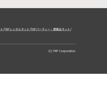
/
/
/
ット
TKPレンタルネット
TKPパーティー・懇親会ネット
(C) TKP Corporation