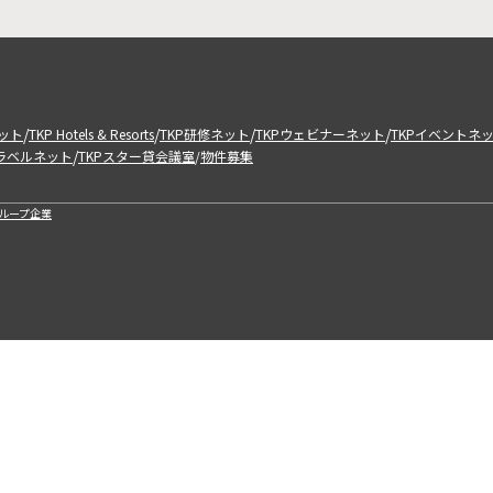
/
/
/
/
ット
TKP Hotels & Resorts
TKP研修ネット
TKPウェビナーネット
TKPイベントネ
/
トラベルネット
TKPスター貸会議室
物件募集
/
ループ企業