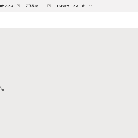
期オフィス
研修施設
TKPのサービス一覧
い。