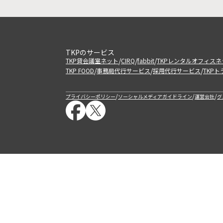
TKPのサービス
/
/
/
TKP貸会議室ネット
CIRQ
fabbit
TKPレンタルオフィスネ
/
/
/
TKP FOOD
事務局代行サービス
採用代行サービス
TKP
/
/
/
プライバシーポリシー
ソーシャルメディアガイドライン
運営会社
グ