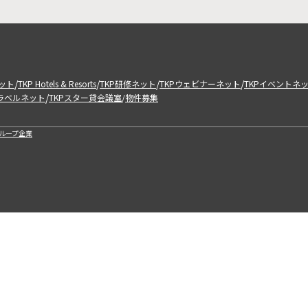
/
/
/
/
ット
TKP Hotels & Resorts
TKP研修ネット
TKPウェビナーネット
TKPイベントネ
/
トラベルネット
TKPスター貸会議室
物件募集
/
ループ企業