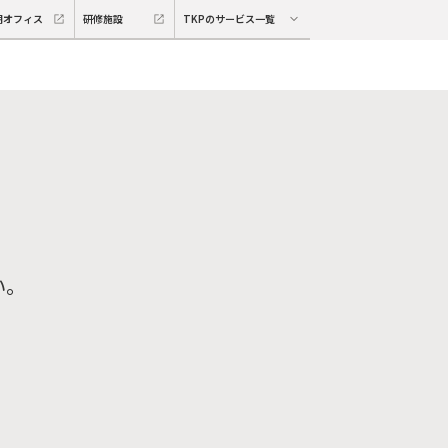
期オフィス
研修施設
TKPのサービス一覧
い。