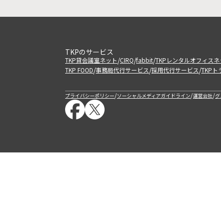
TKPのサービス
/
/
/
TKP貸会議室ネット
CIRQ
fabbit
TKPレンタルオフィスネ
/
/
/
TKP FOOD
事務局代行サービス
採用代行サービス
TKP
/
/
/
プライバシーポリシー
ソーシャルメディアガイドライン
運営会社
グ