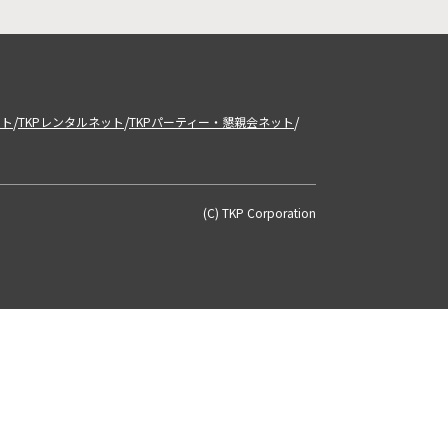
/
/
/
ット
TKPレンタルネット
TKPパーティー・懇親会ネット
(C) TKP Corporation