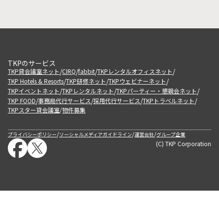
TKPのサービス
/
/
/
/
TKP貸会議室ネット
CIRQ
fabbit
TKPレンタルオフィスネット
/
/
/
TKP Hotels & Resorts
TKP研修ネット
TKPウェビナーネット
/
/
/
TKPイベントネット
TKPレンタルネット
TKPパーティー・懇親会ネット
/
/
/
/
TKP FOOD
事務局代行サービス
採用代行サービス
TKPトラベルネット
TKPスター貸会議室
物件募集
/
/
/
/
プライバシーポリシー
ソーシャルメディアガイドライン
運営会社
グループ企業
(C) TKP Corporation