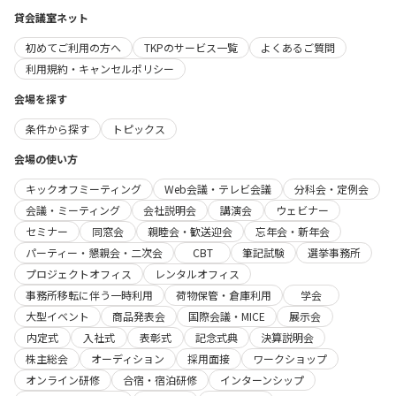
貸会議室ネット
初めてご利用の方へ
TKPのサービス一覧
よくあるご質問
利用規約・キャンセルポリシー
会場を探す
条件から探す
トピックス
会場の使い方
キックオフミーティング
Web会議・テレビ会議
分科会・定例会
会議・ミーティング
会社説明会
講演会
ウェビナー
セミナー
同窓会
親睦会・歓送迎会
忘年会・新年会
パーティー・懇親会・二次会
CBT
筆記試験
選挙事務所
プロジェクトオフィス
レンタルオフィス
事務所移転に伴う一時利用
荷物保管・倉庫利用
学会
大型イベント
商品発表会
国際会議・MICE
展示会
内定式
入社式
表彰式
記念式典
決算説明会
株主総会
オーディション
採用面接
ワークショップ
オンライン研修
合宿・宿泊研修
インターンシップ