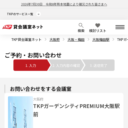
2026年7月30日
令和8年熊本地震により被災された皆さまへ
TKPのサービス一覧
検索
検討リスト
TKP貸会議室ネット
大阪府
大阪・梅田
大阪梅田駅
TKP
ご予約・お問い合わせ
1. 入力
2. 入力内容の確認
3. 送信完了
お問い合わせをする会議室
大阪府
TKPガーデンシティPREMIUM大阪駅
前