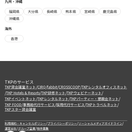
九州・沖縄
福岡県
大分県
長崎県
熊本県
宮崎県
鹿児島県
沖縄県
海外
香港
TKPのサービス
/
/
/
/
TKP貸会議室ネット
CIRQ
fabbit
CROSSCOOP
TKPレンタルオフィスネット
/
/
/
/
TKP Hotels & Resorts
TKP研修ネット
TKPウェビナーネット
/
/
/
TKPイベントネット
TKPレンタルネット
TKPパーティー・懇親会ネット
/
/
/
/
TKP FOOD
事務局代行サービス
採用代行サービス
TKPトラベルネット
TKPスター貸会議室
/
/
/
利用規約・キャンセルポリシー
プライバシーポリシー
ソーシャルメディアガイドライン
/
/
運営会社
グループ企業
物件募集