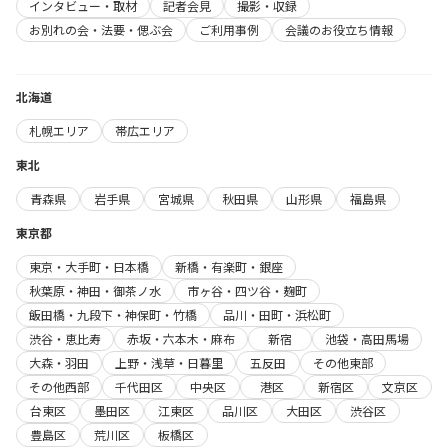
インタビュー・取材
記者会見
撮影・収録
お別れの会・法要・偲ぶ会
ご利用事例
会議のお役立ち情報
北海道
札幌エリア
帯広エリア
東北
青森県
岩手県
宮城県
秋田県
山形県
福島県
東京都
東京・大手町・日本橋
新橋・有楽町・銀座
秋葉原・神田・御茶ノ水
市ヶ谷・四ツ谷・麹町
飯田橋・九段下・神保町・竹橋
品川・田町・浜松町
渋谷・恵比寿
赤坂・六本木・麻布
新宿
池袋・高田馬場
大森・羽田
上野・浅草・日暮里
五反田
その他東部
その他西部
千代田区
中央区
港区
新宿区
文京区
台東区
墨田区
江東区
品川区
大田区
渋谷区
豊島区
荒川区
板橋区