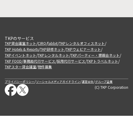
TKPのサービス
/
/
/
/
TKP貸会議室ネット
CIRQ
fabbit
TKPレンタルオフィスネット
/
/
/
TKP Hotels & Resorts
TKP研修ネット
TKPウェビナーネット
/
/
/
TKPイベントネット
TKPレンタルネット
TKPパーティー・懇親会ネット
/
/
/
/
TKP FOOD
事務局代行サービス
採用代行サービス
TKPトラベルネット
TKPスター貸会議室
物件募集
/
/
/
/
プライバシーポリシー
ソーシャルメディアガイドライン
運営会社
グループ企業
(C) TKP Corporation