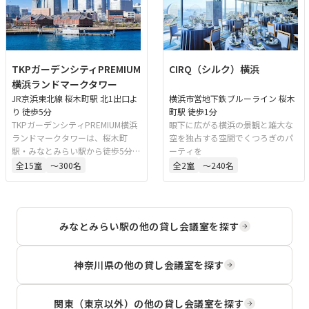
TKPガーデンシティPREMIUM
CIRQ（シルク）横浜
横浜ランドマークタワー
JR京浜東北線 桜木町駅 北1出口よ
横浜市営地下鉄ブルーライン 桜木
り 徒歩5分
町駅 徒歩1分
TKPガーデンシティPREMIUM横浜
眼下に広がる横浜の景観と雄大な
ランドマークタワーは、桜木町
空を独占する空間でくつろぎのパ
駅・みなとみらい駅から徒歩5分の
ーティを
好立地にある会議室施設です。地
全
15
室
〜300名
全
2
室
〜240名
上25階からのオーシャンビューが
広がるバンケットルームは、スク
ール形式で最大222名収容可能で
す。会議、研修、セミナー、懇親
みなとみらい駅
の他の貸し会議室を探す
会、パーティーなど多目的にご利
用いただけます。
神奈川県
の他の貸し会議室を探す
関東（東京以外）
の他の貸し会議室を探す