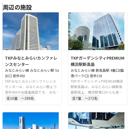
周辺の施設
TKPみなとみらいカンファレ
TKPガーデンシティPREMIUM
ンスセンター
横浜駅新高島
みなとみらい線 みなとみらい駅 5a
みなとみらい線 新高島駅 4番口(臨
出口 徒歩4分
港パーク口) 徒歩1分
TKPみなとみらいカンファレンス
TKPガーデンシティPREMIUM横浜
センターは、みなとみらい駅より
駅新高島は、みなとみらい線新高
徒歩4分の会議室施設です。 みな
島駅直上、横浜駅東口からも徒歩7
とみらいの街並みを一望できる眺
分の好立地にある貸会議室・イベ
全
16
室
〜288名
全
7
室
〜272名
望と、アクセスの良さを兼ね備え
ントスペースです。最大513名収容
た会場は、会議・セミナー・研
可能な大ホールを備え、会議、講
修・懇親会など、様々な用途で快
演会、セミナー、説明会、懇親会
適にご利用いただけます。
など多様な用途に対応していま
す。