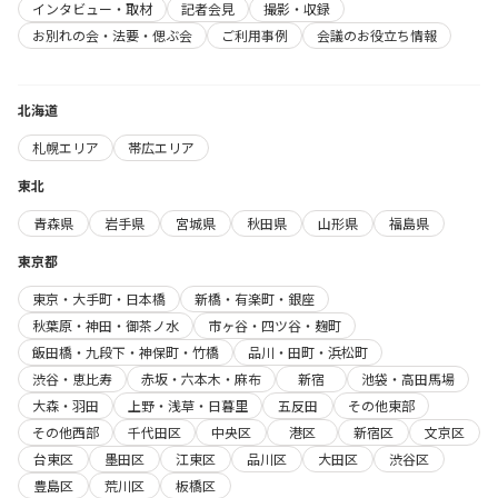
インタビュー・取材
記者会見
撮影・収録
お別れの会・法要・偲ぶ会
ご利用事例
会議のお役立ち情報
北海道
札幌エリア
帯広エリア
東北
青森県
岩手県
宮城県
秋田県
山形県
福島県
東京都
東京・大手町・日本橋
新橋・有楽町・銀座
秋葉原・神田・御茶ノ水
市ヶ谷・四ツ谷・麹町
飯田橋・九段下・神保町・竹橋
品川・田町・浜松町
渋谷・恵比寿
赤坂・六本木・麻布
新宿
池袋・高田馬場
大森・羽田
上野・浅草・日暮里
五反田
その他東部
その他西部
千代田区
中央区
港区
新宿区
文京区
台東区
墨田区
江東区
品川区
大田区
渋谷区
豊島区
荒川区
板橋区