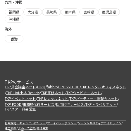
九州・沖縄
福岡県
大分県
長崎県
熊本県
宮崎県
鹿児島県
沖縄県
海外
香港
TKPのサービス
/
/
/
/
TKP貸会議室ネット
CIRQ
fabbit
CROSSCOOP
TKPレンタルオフィスネット
/
/
/
/
TKP Hotels & Resorts
TKP研修ネット
TKPウェビナーネット
/
/
/
TKPイベントネット
TKPレンタルネット
TKPパーティー・懇親会ネット
/
/
/
/
TKP FOOD
事務局代行サービス
採用代行サービス
TKPトラベルネット
TKPスター貸会議室
/
/
/
利用規約・キャンセルポリシー
プライバシーポリシー
ソーシャルメディアガイドライン
/
/
運営会社
グループ企業
物件募集