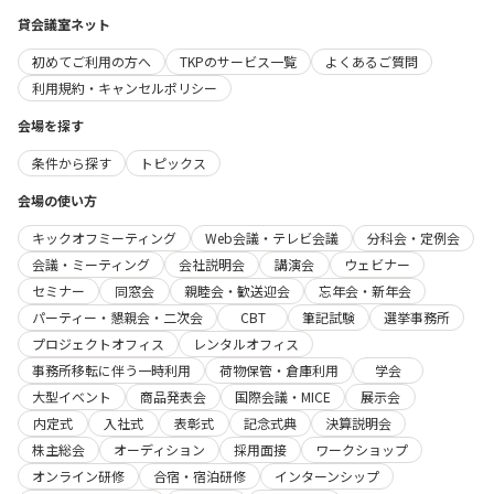
貸会議室ネット
初めてご利用の方へ
TKPのサービス一覧
よくあるご質問
利用規約・キャンセルポリシー
会場を探す
条件から探す
トピックス
会場の使い方
キックオフミーティング
Web会議・テレビ会議
分科会・定例会
会議・ミーティング
会社説明会
講演会
ウェビナー
セミナー
同窓会
親睦会・歓送迎会
忘年会・新年会
パーティー・懇親会・二次会
CBT
筆記試験
選挙事務所
プロジェクトオフィス
レンタルオフィス
事務所移転に伴う一時利用
荷物保管・倉庫利用
学会
大型イベント
商品発表会
国際会議・MICE
展示会
内定式
入社式
表彰式
記念式典
決算説明会
株主総会
オーディション
採用面接
ワークショップ
オンライン研修
合宿・宿泊研修
インターンシップ