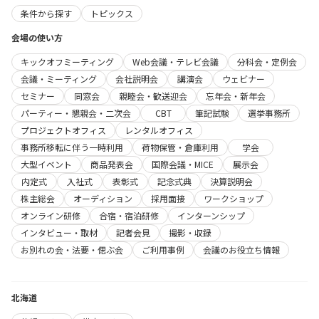
条件から探す
トピックス
会場の使い方
キックオフミーティング
Web会議・テレビ会議
分科会・定例会
会議・ミーティング
会社説明会
講演会
ウェビナー
セミナー
同窓会
親睦会・歓送迎会
忘年会・新年会
パーティー・懇親会・二次会
CBT
筆記試験
選挙事務所
プロジェクトオフィス
レンタルオフィス
事務所移転に伴う一時利用
荷物保管・倉庫利用
学会
大型イベント
商品発表会
国際会議・MICE
展示会
内定式
入社式
表彰式
記念式典
決算説明会
株主総会
オーディション
採用面接
ワークショップ
オンライン研修
合宿・宿泊研修
インターンシップ
インタビュー・取材
記者会見
撮影・収録
お別れの会・法要・偲ぶ会
ご利用事例
会議のお役立ち情報
北海道