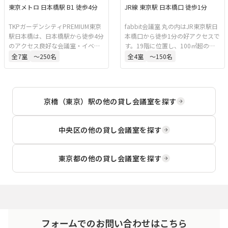
東京メトロ 日本橋駅 B1 徒歩4分
JR線 東京駅 日本橋口 徒歩1分
TKPガーデンシティPREMIUM東京
fabbit会議室 丸の内はJR東京駅日
駅日本橋は、日本橋駅から徒歩4分
本橋口から徒歩1分の好アクセスで
のアクセス良好な会議室・イベン
す。19階に位置し、100㎡超の広
トスペースです。研修、セミナ
さを持つ3つの会議室を備えていま
全
7
室
〜250名
全
4
室
〜150名
ー、懇親会など多様な用途に対応
す。ビジネスのほか、イベントや
しています。
セミナーなど多様な用途に対応し
ています。
京橋（東京）駅
の他の貸し会議室を探す
中央区
の他の貸し会議室を探す
東京都
の他の貸し会議室を探す
フォームでのお問い合わせはこちら