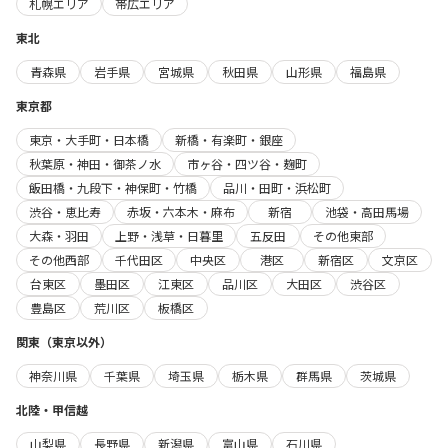
札幌エリア
帯広エリア
東北
青森県
岩手県
宮城県
秋田県
山形県
福島県
東京都
東京・大手町・日本橋
新橋・有楽町・銀座
秋葉原・神田・御茶ノ水
市ヶ谷・四ツ谷・麹町
飯田橋・九段下・神保町・竹橋
品川・田町・浜松町
渋谷・恵比寿
赤坂・六本木・麻布
新宿
池袋・高田馬場
大森・羽田
上野・浅草・日暮里
五反田
その他東部
その他西部
千代田区
中央区
港区
新宿区
文京区
台東区
墨田区
江東区
品川区
大田区
渋谷区
豊島区
荒川区
板橋区
関東（東京以外）
神奈川県
千葉県
埼玉県
栃木県
群馬県
茨城県
北陸・甲信越
山梨県
長野県
新潟県
富山県
石川県