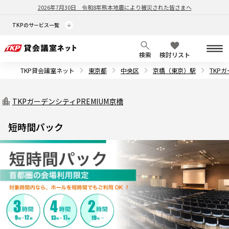
2026年7月30日
令和8年熊本地震により被災された皆さまへ
TKPのサービス一覧
検索
検討リスト
TKP貸会議室ネット
東京都
中央区
京橋（東京）駅
TKP
TKPガーデンシティPREMIUM京橋
短時間パック