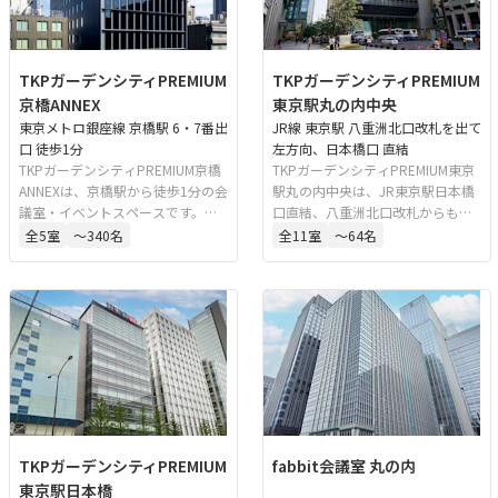
TKPガーデンシティPREMIUM
TKPガーデンシティPREMIUM
京橋ANNEX
東京駅丸の内中央
東京メトロ銀座線 京橋駅 6・7番出
JR線 東京駅 八重洲北口改札を出て
口 徒歩1分
左方向、日本橋口 直結
TKPガーデンシティPREMIUM京橋
TKPガーデンシティPREMIUM東京
ANNEXは、京橋駅から徒歩1分の会
駅丸の内中央は、JR東京駅日本橋
議室・イベントスペースです。研
口直結、八重洲北口改札からも徒
修、セミナー、懇親会など多様な
歩1分の好立地にある会議室・イベ
全
5
室
〜340名
全
11
室
〜64名
用途に対応しており、アクセスに
ントスペースです。全てのお部屋
も優れた立地です。
に無料でご利用頂けるモニターを
完備しており、研修、セミナー、
懇親会など多様な用途でご利用頂
けます。
TKPガーデンシティPREMIUM
fabbit会議室 丸の内
東京駅日本橋