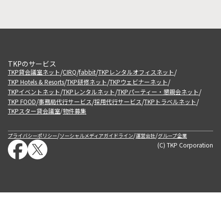
TKPのサービス
/
/
/
/
TKP貸会議室ネット
CIRQ
fabbit
TKPレンタルオフィスネット
/
/
/
TKP Hotels & Resorts
TKP研修ネット
TKPウェビナーネット
/
/
/
TKPイベントネット
TKPレンタルネット
TKPパーティー・懇親会ネット
/
/
/
/
TKP FOOD
事務局代行サービス
採用代行サービス
TKPトラベルネット
TKPスター貸会議室
物件募集
/
/
/
/
プライバシーポリシー
ソーシャルメディアガイドライン
運営会社
グループ企業
(C) TKP Corporation