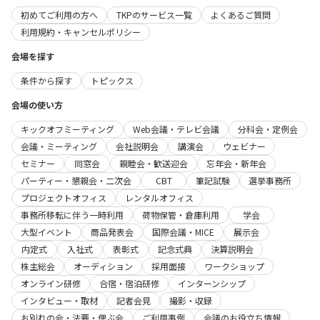
初めてご利用の方へ
TKPのサービス一覧
よくあるご質問
利用規約・キャンセルポリシー
会場を探す
条件から探す
トピックス
会場の使い方
キックオフミーティング
Web会議・テレビ会議
分科会・定例会
会議・ミーティング
会社説明会
講演会
ウェビナー
セミナー
同窓会
親睦会・歓送迎会
忘年会・新年会
パーティー・懇親会・二次会
CBT
筆記試験
選挙事務所
プロジェクトオフィス
レンタルオフィス
事務所移転に伴う一時利用
荷物保管・倉庫利用
学会
大型イベント
商品発表会
国際会議・MICE
展示会
内定式
入社式
表彰式
記念式典
決算説明会
株主総会
オーディション
採用面接
ワークショップ
オンライン研修
合宿・宿泊研修
インターンシップ
インタビュー・取材
記者会見
撮影・収録
お別れの会・法要・偲ぶ会
ご利用事例
会議のお役立ち情報