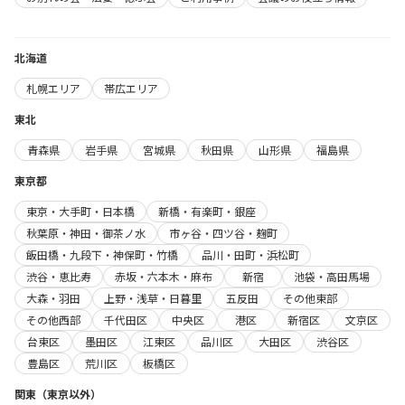
北海道
札幌エリア
帯広エリア
東北
青森県
岩手県
宮城県
秋田県
山形県
福島県
東京都
東京・大手町・日本橋
新橋・有楽町・銀座
秋葉原・神田・御茶ノ水
市ヶ谷・四ツ谷・麹町
飯田橋・九段下・神保町・竹橋
品川・田町・浜松町
渋谷・恵比寿
赤坂・六本木・麻布
新宿
池袋・高田馬場
大森・羽田
上野・浅草・日暮里
五反田
その他東部
その他西部
千代田区
中央区
港区
新宿区
文京区
台東区
墨田区
江東区
品川区
大田区
渋谷区
豊島区
荒川区
板橋区
関東（東京以外）