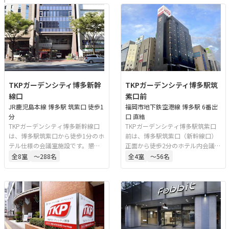
TKPガーデンシティ博多新幹
TKPガーデンシティ博多駅筑
線口
紫口前
JR鹿児島本線 博多駅 筑紫口 徒歩1
福岡市地下鉄空港線 博多駅 6番出
分
口 直結
TKPガーデンシティ博多新幹線口
TKPガーデンシティ博多駅筑紫口
は、博多駅筑紫口から徒歩1分のホ
前は、博多駅筑紫口（新幹線口）
テル仕様の会議室施設です。懇親
正面から徒歩2分のホテル内会議室
会、会議、研修、セミナーに対応
です。地下鉄東6番出入口に直結し
全
8
室
〜288名
全
4
室
〜56名
しており、最大240名収容の大会
ており、天候に左右されずにアク
場や応接室も備えています。多様
セスできます。最大42名収容の会
なレイアウトや用途に対応可能な
場を備え、会議や研修、面接、試
会場構成となっています。
験など多様な用途に対応していま
す。