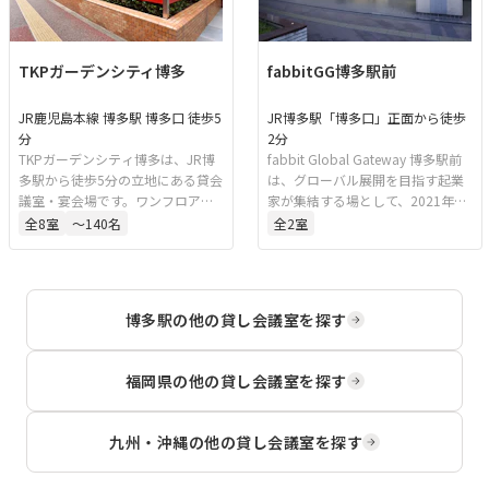
TKPガーデンシティ博多
fabbitGG博多駅前
JR鹿児島本線 博多駅 博多口 徒歩5
JR博多駅「博多口」正面から徒歩
分
2分
TKPガーデンシティ博多は、JR博
fabbit Global Gateway 博多駅前
多駅から徒歩5分の立地にある貸会
は、グローバル展開を目指す起業
議室・宴会場です。ワンフロアに
家が集結する場として、2021年4
全会場が集約されており、一部の
月にオープン。 積極的なスタート
全
8
室
〜140名
全
2
室
会場は接続可能なため、多人数の
アップ支援を行う福岡市の中心地
来場にも対応できます。大規模な
にあり、独自のイベントや拠点間
レセプションから中規模会議、ハ
の交流を促すことで、イノベーシ
イブリッド配信によるセミナーや
ョンの促進を支援してまいりま
博多駅
の他の貸し会議室を探す
講演会など、さまざまな用途に適
す。
しています。ホテル内にあるた
め、宿泊を伴う会議や研修にも利
福岡県
の他の貸し会議室を探す
用しやすい環境です。
九州・沖縄
の他の貸し会議室を探す