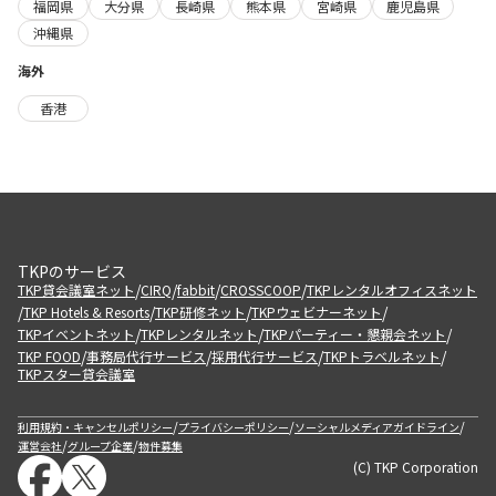
福岡県
大分県
長崎県
熊本県
宮崎県
鹿児島県
沖縄県
海外
香港
TKPのサービス
/
/
/
/
TKP貸会議室ネット
CIRQ
fabbit
CROSSCOOP
TKPレンタルオフィスネット
/
/
/
/
TKP Hotels & Resorts
TKP研修ネット
TKPウェビナーネット
/
/
/
TKPイベントネット
TKPレンタルネット
TKPパーティー・懇親会ネット
/
/
/
/
TKP FOOD
事務局代行サービス
採用代行サービス
TKPトラベルネット
TKPスター貸会議室
/
/
/
利用規約・キャンセルポリシー
プライバシーポリシー
ソーシャルメディアガイドライン
/
/
運営会社
グループ企業
物件募集
(C) TKP Corporation