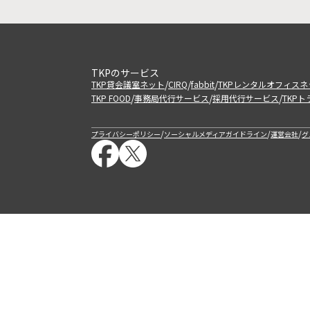
TKPのサービス
/
/
/
TKP貸会議室ネット
CIRQ
fabbit
TKPレンタルオフィスネ
/
/
/
TKP FOOD
事務局代行サービス
採用代行サービス
TKP
/
/
/
プライバシーポリシー
ソーシャルメディアガイドライン
運営会社
グ