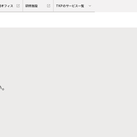
期オフィス
研修施設
TKPのサービス一覧
い。