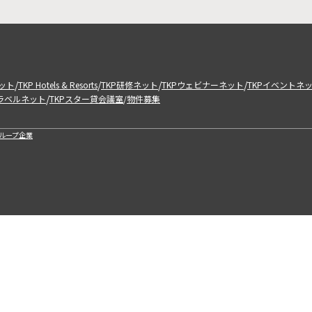
/
/
/
/
ット
TKP Hotels & Resorts
TKP研修ネット
TKPウェビナーネット
TKPイベントネ
/
トラベルネット
TKPスター貸会議室
物件募集
/
ループ企業