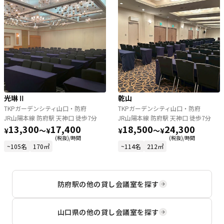
光琳Ⅱ
乾山
TKPガーデンシティ山口・防府
TKPガーデンシティ山口・防府
JR山陽本線 防府駅 天神口 徒歩7分
JR山陽本線 防府駅 天神口 徒歩7分
13,300
17,400
18,500
24,300
¥
〜
¥
¥
〜
¥
(税抜)/時間
(税抜)/時間
~105名
170㎡
~114名
212㎡
防府駅
の他の貸し会議室を探す
山口県
の他の貸し会議室を探す