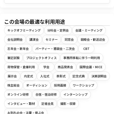
この会場の最適な利用用途
キックオフミーティング
分科会・定例会
会議・ミーティング
会社説明会
講演会
セミナー
同窓会
親睦会・歓送迎会
忘年会・新年会
パーティー・懇親会・二次会
CBT
筆記試験
プロジェクトオフィス
事務所移転に伴う一時利用
荷物保管・倉庫利用
学会
商品発表会
国際会議・MICE
展示会
内定式
入社式
表彰式
記念式典
決算説明会
株主総会
オーディション
採用面接
ワークショップ
オンライン研修
合宿・宿泊研修
インターンシップ
インタビュー・取材
記者会見
撮影・収録
お別れの会・法要・偲ぶ会