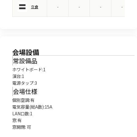
立食
-
-
-
-
会場設備
常設備品
ホワイトボード
:
1
演台
:
1
電源タップ
:
3
会場仕様
個別空調:有

電気容量(総A数):15A

LAN口数:1

窓:有

窓開閉: 可
