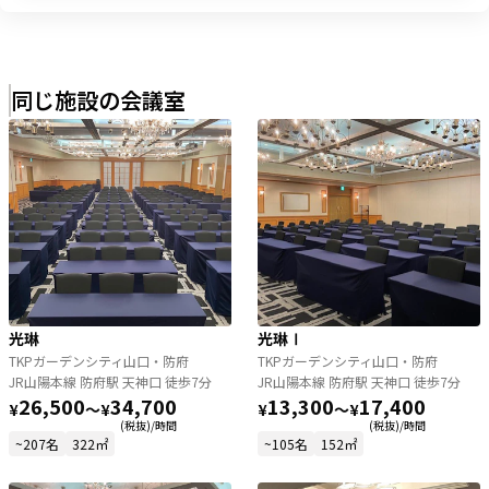
同じ施設の会議室
光琳
光琳Ⅰ
TKPガーデンシティ山口・防府
TKPガーデンシティ山口・防府
JR山陽本線 防府駅 天神口 徒歩7分
JR山陽本線 防府駅 天神口 徒歩7分
26,500
34,700
13,300
17,400
¥
〜
¥
¥
〜
¥
(税抜)/時間
(税抜)/時間
~207名
322㎡
~105名
152㎡