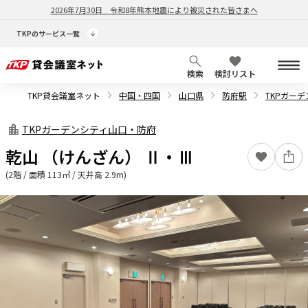
2026年7月30日
令和8年熊本地震により被災された皆さまへ
TKPのサービス一覧
検索
検討リスト
TKP貸会議室ネット
中国・四国
山口県
防府駅
TKPガー
TKPガーデンシティ山口・防府
乾山 （けんざん） Ⅱ・Ⅲ
(2階 / 面積 113㎡ / 天井高 2.9m)