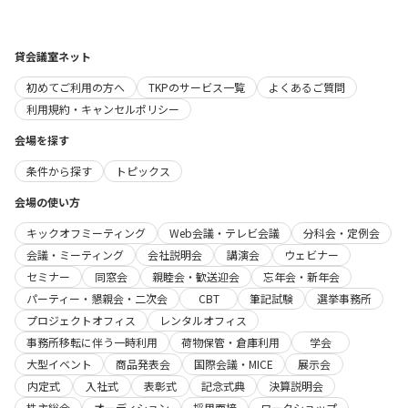
貸会議室ネット
初めてご利用の方へ
TKPのサービス一覧
よくあるご質問
利用規約・キャンセルポリシー
会場を探す
条件から探す
トピックス
会場の使い方
キックオフミーティング
Web会議・テレビ会議
分科会・定例会
会議・ミーティング
会社説明会
講演会
ウェビナー
セミナー
同窓会
親睦会・歓送迎会
忘年会・新年会
パーティー・懇親会・二次会
CBT
筆記試験
選挙事務所
プロジェクトオフィス
レンタルオフィス
事務所移転に伴う一時利用
荷物保管・倉庫利用
学会
大型イベント
商品発表会
国際会議・MICE
展示会
内定式
入社式
表彰式
記念式典
決算説明会
株主総会
オーディション
採用面接
ワークショップ