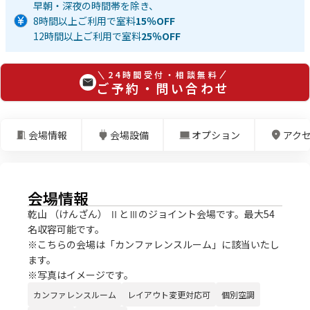
早朝・深夜の時間帯を除き、
8時間以上ご利用で室料
15％OFF
12時間以上ご利用で室料
25％OFF
24時間受付・相談無料
ご予約・問い合わせ
会場情報
会場設備
オプション
アク
会場情報
乾山 （けんざん） ⅡとⅢのジョイント会場です。最大54
名収容可能です。
※こちらの会場は「カンファレンスルーム」に該当いたし
ます。
※写真はイメージです。
カンファレンスルーム
レイアウト変更対応可
個別空調