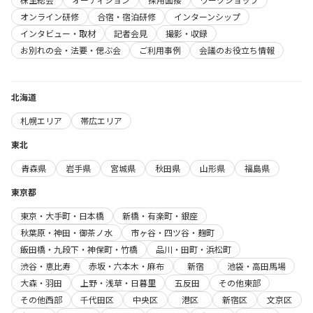
オンライン研修
合宿・宿泊研修
インターンシップ
インタビュー・取材
記者会見
撮影・収録
お別れの会・法要・偲ぶ会
ご利用事例
会議のお役立ち情報
北海道
札幌エリア
帯広エリア
東北
青森県
岩手県
宮城県
秋田県
山形県
福島県
東京都
東京・大手町・日本橋
新橋・有楽町・銀座
秋葉原・神田・御茶ノ水
市ヶ谷・四ツ谷・麹町
飯田橋・九段下・神保町・竹橋
品川・田町・浜松町
渋谷・恵比寿
赤坂・六本木・麻布
新宿
池袋・高田馬場
大森・羽田
上野・浅草・日暮里
五反田
その他東部
その他西部
千代田区
中央区
港区
新宿区
文京区