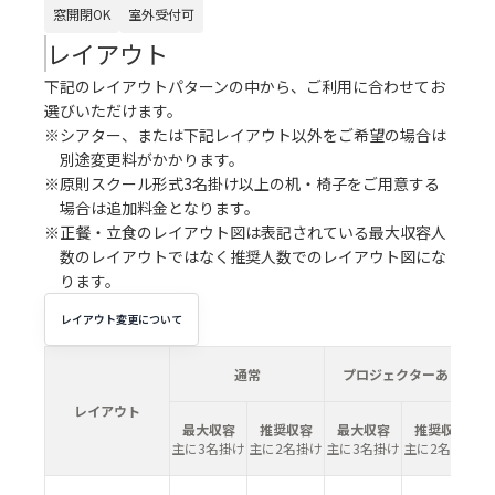
窓開閉OK
室外受付可
レイアウト
下記のレイアウトパターンの中から、ご利用に合わせてお
選びいただけます。
※シアター、または下記レイアウト以外をご希望の場合は
別途変更料がかかります。
※原則スクール形式3名掛け以上の机・椅子をご用意する
場合は追加料金となります。
※正餐・立食のレイアウト図は表記されている最大収容人
数のレイアウトではなく推奨人数でのレイアウト図にな
ります。
レイアウト変更について
通常
プロジェクターあり
レイアウト
最大収容
推奨収容
最大収容
推奨収容
主に3名掛け
主に2名掛け
主に3名掛け
主に2名掛け