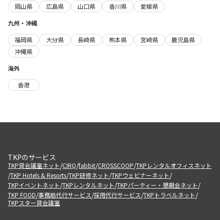
岡山県
広島県
山口県
香川県
愛媛県
九州・沖縄
福岡県
大分県
長崎県
熊本県
宮崎県
鹿児島県
沖縄県
海外
香港
TKPのサービス
/
/
/
/
TKP貸会議室ネット
CIRQ
fabbit
CROSSCOOP
TKPレンタルオフィスネット
/
/
/
/
TKP Hotels & Resorts
TKP研修ネット
TKPウェビナーネット
/
/
/
TKPイベントネット
TKPレンタルネット
TKPパーティー・懇親会ネット
/
/
/
/
TKP FOOD
事務局代行サービス
採用代行サービス
TKPトラベルネット
TKPスター貸会議室