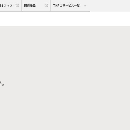
期オフィス
研修施設
TKPのサービス一覧
い。