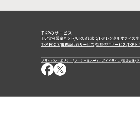
TKPのサービス
/
/
/
TKP貸会議室ネット
CIRQ
fabbit
TKPレンタルオフィスネ
/
/
/
TKP FOOD
事務局代行サービス
採用代行サービス
TKP
/
/
/
プライバシーポリシー
ソーシャルメディアガイドライン
運営会社
グ