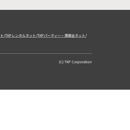
/
/
/
ット
TKPレンタルネット
TKPパーティー・懇親会ネット
(C) TKP Corporation