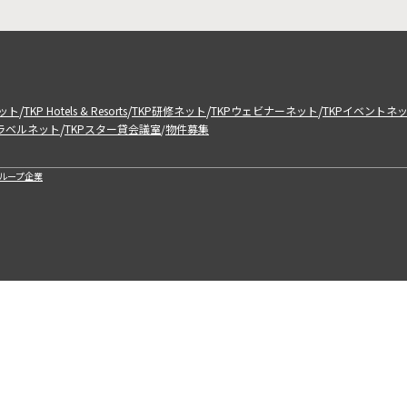
/
/
/
/
ット
TKP Hotels & Resorts
TKP研修ネット
TKPウェビナーネット
TKPイベントネ
/
トラベルネット
TKPスター貸会議室
物件募集
/
ループ企業