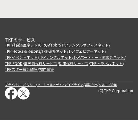
TKPのサービス
/
/
/
/
TKP貸会議室ネット
CIRQ
fabbit
TKPレンタルオフィスネット
/
/
/
TKP Hotels & Resorts
TKP研修ネット
TKPウェビナーネット
/
/
/
TKPイベントネット
TKPレンタルネット
TKPパーティー・懇親会ネット
/
/
/
/
TKP FOOD
事務局代行サービス
採用代行サービス
TKPトラベルネット
TKPスター貸会議室
物件募集
/
/
/
/
プライバシーポリシー
ソーシャルメディアガイドライン
運営会社
グループ企業
(C) TKP Corporation