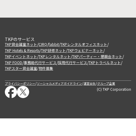
TKPのサービス
/
/
/
/
TKP貸会議室ネット
CIRQ
fabbit
TKPレンタルオフィスネット
/
/
/
TKP Hotels & Resorts
TKP研修ネット
TKPウェビナーネット
/
/
/
TKPイベントネット
TKPレンタルネット
TKPパーティー・懇親会ネット
/
/
/
/
TKP FOOD
事務局代行サービス
採用代行サービス
TKPトラベルネット
TKPスター貸会議室
物件募集
/
/
/
/
プライバシーポリシー
ソーシャルメディアガイドライン
運営会社
グループ企業
(C) TKP Corporation