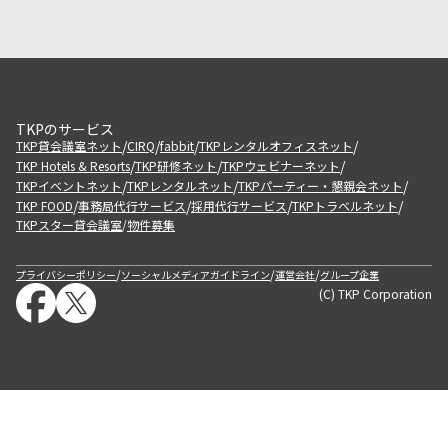
TKPのサービス
/
/
/
/
TKP貸会議室ネット
CIRQ
fabbit
TKPレンタルオフィスネット
/
/
/
TKP Hotels & Resorts
TKP研修ネット
TKPウェビナーネット
/
/
/
TKPイベントネット
TKPレンタルネット
TKPパーティー・懇親会ネット
/
/
/
/
TKP FOOD
事務局代行サービス
採用代行サービス
TKPトラベルネット
TKPスター貸会議室
物件募集
/
/
/
/
プライバシーポリシー
ソーシャルメディアガイドライン
運営会社
グループ企業
(C) TKP Corporation