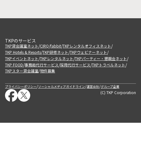
TKPのサービス
/
/
/
/
TKP貸会議室ネット
CIRQ
fabbit
TKPレンタルオフィスネット
/
/
/
TKP Hotels & Resorts
TKP研修ネット
TKPウェビナーネット
/
/
/
TKPイベントネット
TKPレンタルネット
TKPパーティー・懇親会ネット
/
/
/
/
TKP FOOD
事務局代行サービス
採用代行サービス
TKPトラベルネット
TKPスター貸会議室
物件募集
/
/
/
/
プライバシーポリシー
ソーシャルメディアガイドライン
運営会社
グループ企業
(C) TKP Corporation