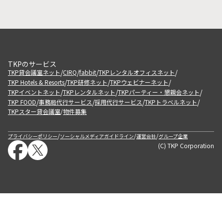
TKPのサービス
/
/
/
/
TKP貸会議室ネット
CIRQ
fabbit
TKPレンタルオフィスネット
/
/
/
TKP Hotels & Resorts
TKP研修ネット
TKPウェビナーネット
/
/
/
TKPイベントネット
TKPレンタルネット
TKPパーティー・懇親会ネット
/
/
/
/
TKP FOOD
事務局代行サービス
採用代行サービス
TKPトラベルネット
TKPスター貸会議室
物件募集
/
/
/
/
プライバシーポリシー
ソーシャルメディアガイドライン
運営会社
グループ企業
(C) TKP Corporation