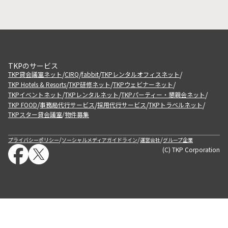
TKPのサービス
/
/
/
/
TKP貸会議室ネット
CIRQ
fabbit
TKPレンタルオフィスネット
/
/
/
TKP Hotels & Resorts
TKP研修ネット
TKPウェビナーネット
/
/
/
TKPイベントネット
TKPレンタルネット
TKPパーティー・懇親会ネット
/
/
/
/
TKP FOOD
事務局代行サービス
採用代行サービス
TKPトラベルネット
TKPスター貸会議室
物件募集
/
/
/
/
プライバシーポリシー
ソーシャルメディアガイドライン
運営会社
グループ企業
(C) TKP Corporation