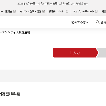
2026年7月30日
令和8年熊本地震により被災された皆さまへ
ィー・懇親会
イベント企画・運営
備品レンタル
ウェビナーサポート
短
初めての方へ
会
ガーデンシティ大阪淀屋橋
1. 入力
2
大阪淀屋橋