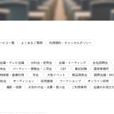
サービス一覧
よくあるご質問
利用規約・キャンセルポリシー
b会議・テレビ会議
分科会・定例会
会議・ミーティング
会社説明会
年会
パーティー・懇親会・二次会
CBT
筆記試験
選挙事務所
物保管・倉庫利用
学会
大型イベント
商品発表会
国際会議・MIC
主総会
オーディション
採用面接
ワークショップ
オンライン研修
撮影・収録
お別れの会・法要・偲ぶ会
ご利用事例
会議のお役立