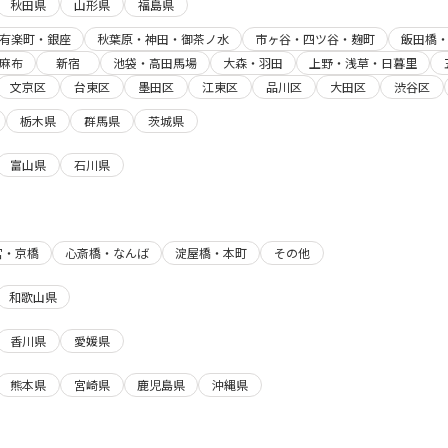
秋田県
山形県
福島県
有楽町・銀座
秋葉原・神田・御茶ノ水
市ヶ谷・四ツ谷・麹町
飯田橋
麻布
新宿
池袋・高田馬場
大森・羽田
上野・浅草・日暮里
文京区
台東区
墨田区
江東区
品川区
大田区
渋谷区
栃木県
群馬県
茨城県
富山県
石川県
宮・京橋
心斎橋・なんば
淀屋橋・本町
その他
和歌山県
香川県
愛媛県
熊本県
宮崎県
鹿児島県
沖縄県