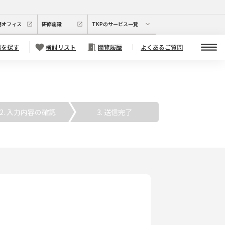
期オフィス
研修施設
TKPのサービス一覧
場を探す
検討リスト
閲覧履歴
よくあるご質問
. 入力内容の確認
3. 送信完了