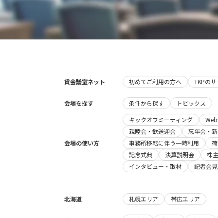
貸会議室ネット
初めてご利用の方へ
TKPの
会場を探す
条件から探す
トピックス
キックオフミーティング
We
親睦会・歓送迎会
忘年会・新
会場の使い方
事務所移転に伴う一時利用
荷
記念式典
決算説明会
株
インタビュー・取材
記者会見
北海道
札幌エリア
帯広エリア