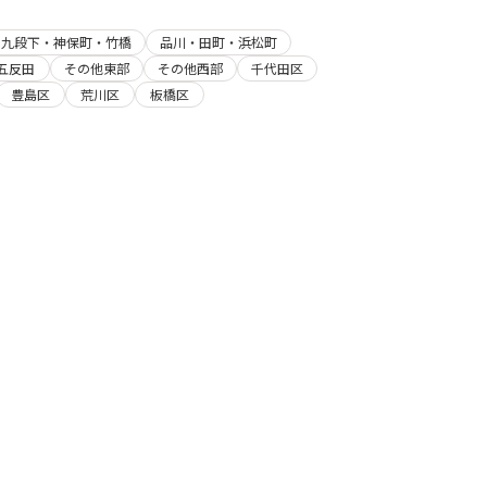
・九段下・神保町・竹橋
品川・田町・浜松町
五反田
その他東部
その他西部
千代田区
豊島区
荒川区
板橋区