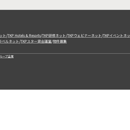
/
/
/
/
ット
TKP Hotels & Resorts
TKP研修ネット
TKPウェビナーネット
TKPイベントネ
/
トラベルネット
TKPスター貸会議室
物件募集
/
ループ企業