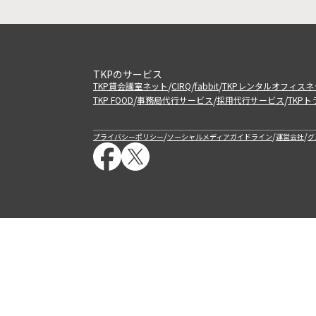
TKPのサービス
/
/
/
TKP貸会議室ネット
CIRQ
fabbit
TKPレンタルオフィスネ
/
/
/
TKP FOOD
事務局代行サービス
採用代行サービス
TKP
/
/
/
プライバシーポリシー
ソーシャルメディアガイドライン
運営会社
グ