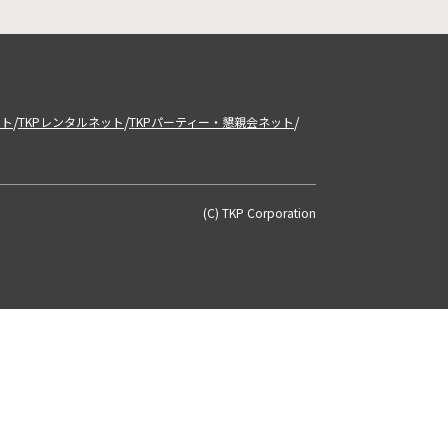
/
/
/
ット
TKPレンタルネット
TKPパーティー・懇親会ネット
(C) TKP Corporation