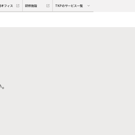
期オフィス
研修施設
TKPのサービス一覧
い。