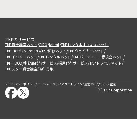
TKPのサービス
/
/
/
/
TKP貸会議室ネット
CIRQ
fabbit
TKPレンタルオフィスネット
/
/
/
TKP Hotels & Resorts
TKP研修ネット
TKPウェビナーネット
/
/
/
TKPイベントネット
TKPレンタルネット
TKPパーティー・懇親会ネット
/
/
/
/
TKP FOOD
事務局代行サービス
採用代行サービス
TKPトラベルネット
TKPスター貸会議室
物件募集
/
/
/
/
プライバシーポリシー
ソーシャルメディアガイドライン
運営会社
グループ企業
(C) TKP Corporation