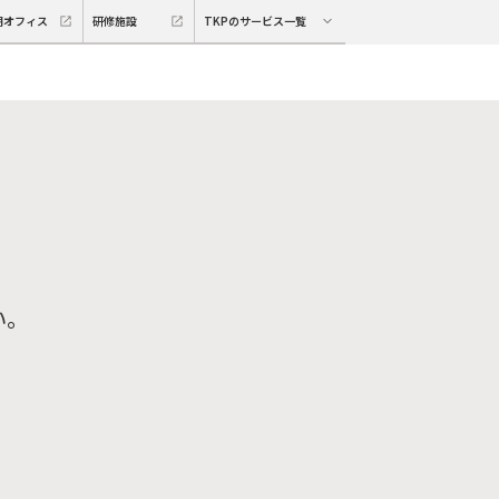
期オフィス
研修施設
TKPのサービス一覧
い。