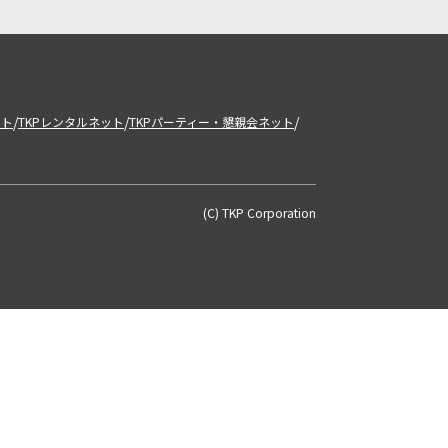
/
/
/
ット
TKPレンタルネット
TKPパーティー・懇親会ネット
(C) TKP Corporation