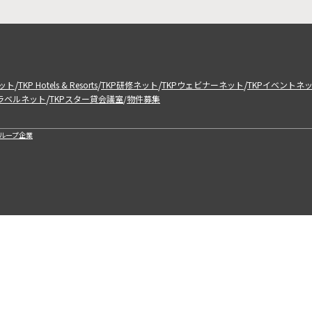
/
/
/
/
ット
TKP Hotels & Resorts
TKP研修ネット
TKPウェビナーネット
TKPイベントネ
/
トラベルネット
TKPスター貸会議室
物件募集
/
ループ企業