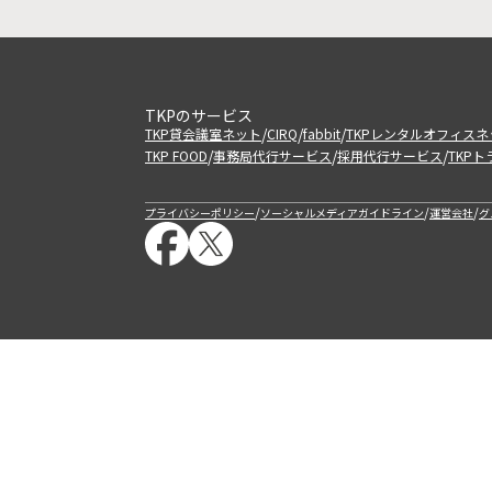
TKPのサービス
/
/
/
TKP貸会議室ネット
CIRQ
fabbit
TKPレンタルオフィスネ
/
/
/
TKP FOOD
事務局代行サービス
採用代行サービス
TKP
/
/
/
プライバシーポリシー
ソーシャルメディアガイドライン
運営会社
グ