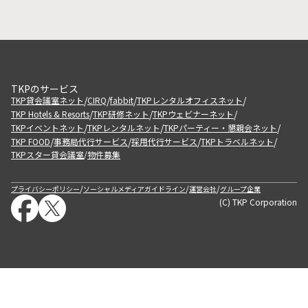
TKPのサービス
/
/
/
/
TKP貸会議室ネット
CIRQ
fabbit
TKPレンタルオフィスネット
/
/
/
TKP Hotels & Resorts
TKP研修ネット
TKPウェビナーネット
/
/
/
TKPイベントネット
TKPレンタルネット
TKPパーティー・懇親会ネット
/
/
/
/
TKP FOOD
事務局代行サービス
採用代行サービス
TKPトラベルネット
TKPスター貸会議室
物件募集
/
/
/
/
プライバシーポリシー
ソーシャルメディアガイドライン
運営会社
グループ企業
(C) TKP Corporation