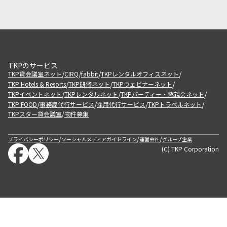
TKPのサービス
/
/
/
/
TKP貸会議室ネット
CIRQ
fabbit
TKPレンタルオフィスネット
/
/
/
TKP Hotels & Resorts
TKP研修ネット
TKPウェビナーネット
/
/
/
TKPイベントネット
TKPレンタルネット
TKPパーティー・懇親会ネット
/
/
/
/
TKP FOOD
事務局代行サービス
採用代行サービス
TKPトラベルネット
TKPスター貸会議室
物件募集
/
/
/
/
プライバシーポリシー
ソーシャルメディアガイドライン
運営会社
グループ企業
(C) TKP Corporation