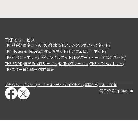
TKPのサービス
/
/
/
/
TKP貸会議室ネット
CIRQ
fabbit
TKPレンタルオフィスネット
/
/
/
TKP Hotels & Resorts
TKP研修ネット
TKPウェビナーネット
/
/
/
TKPイベントネット
TKPレンタルネット
TKPパーティー・懇親会ネット
/
/
/
/
TKP FOOD
事務局代行サービス
採用代行サービス
TKPトラベルネット
TKPスター貸会議室
物件募集
/
/
/
/
プライバシーポリシー
ソーシャルメディアガイドライン
運営会社
グループ企業
(C) TKP Corporation