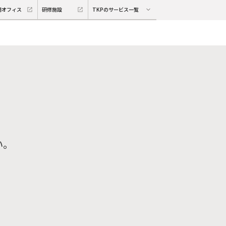
期オフィス
研修施設
TKPのサービス一覧
い。