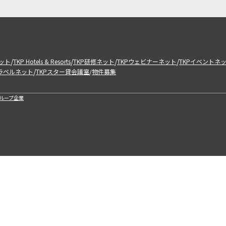
/
/
/
/
ット
TKP Hotels & Resorts
TKP研修ネット
TKPウェビナーネット
TKPイベントネ
/
トラベルネット
TKPスター貸会議室
物件募集
/
ループ企業