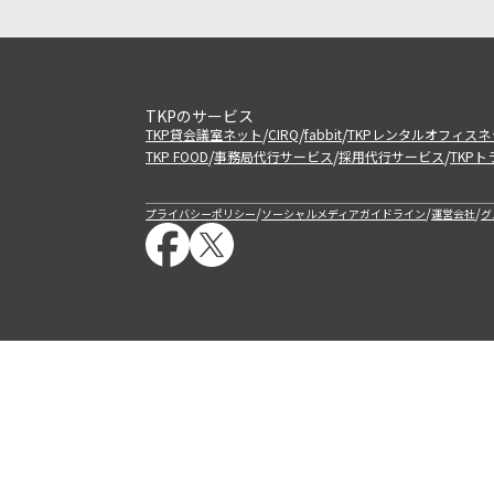
TKPのサービス
/
/
/
TKP貸会議室ネット
CIRQ
fabbit
TKPレンタルオフィスネ
/
/
/
TKP FOOD
事務局代行サービス
採用代行サービス
TKP
/
/
/
プライバシーポリシー
ソーシャルメディアガイドライン
運営会社
グ