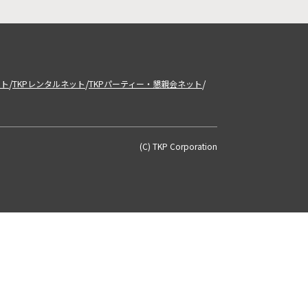
/
/
/
ット
TKPレンタルネット
TKPパーティー・懇親会ネット
(C) TKP Corporation