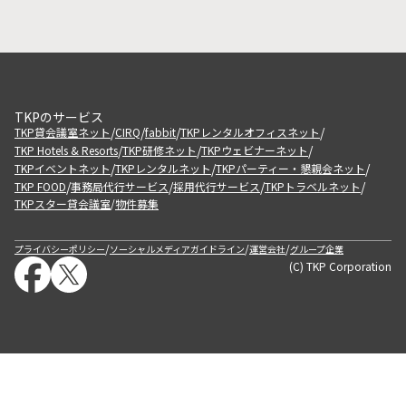
TKPのサービス
/
/
/
/
TKP貸会議室ネット
CIRQ
fabbit
TKPレンタルオフィスネット
/
/
/
TKP Hotels & Resorts
TKP研修ネット
TKPウェビナーネット
/
/
/
TKPイベントネット
TKPレンタルネット
TKPパーティー・懇親会ネット
/
/
/
/
TKP FOOD
事務局代行サービス
採用代行サービス
TKPトラベルネット
TKPスター貸会議室
物件募集
/
/
/
/
プライバシーポリシー
ソーシャルメディアガイドライン
運営会社
グループ企業
(C) TKP Corporation