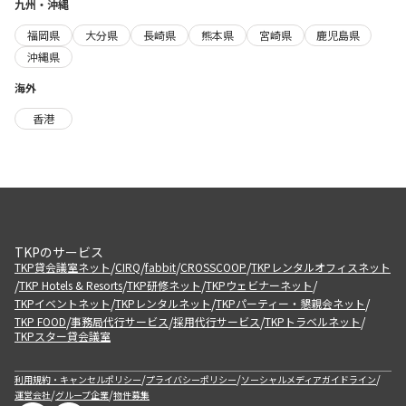
九州・沖縄
福岡県
大分県
長崎県
熊本県
宮崎県
鹿児島県
沖縄県
海外
香港
TKPのサービス
/
/
/
/
TKP貸会議室ネット
CIRQ
fabbit
CROSSCOOP
TKPレンタルオフィスネット
/
/
/
/
TKP Hotels & Resorts
TKP研修ネット
TKPウェビナーネット
/
/
/
TKPイベントネット
TKPレンタルネット
TKPパーティー・懇親会ネット
/
/
/
/
TKP FOOD
事務局代行サービス
採用代行サービス
TKPトラベルネット
TKPスター貸会議室
/
/
/
利用規約・キャンセルポリシー
プライバシーポリシー
ソーシャルメディアガイドライン
/
/
運営会社
グループ企業
物件募集