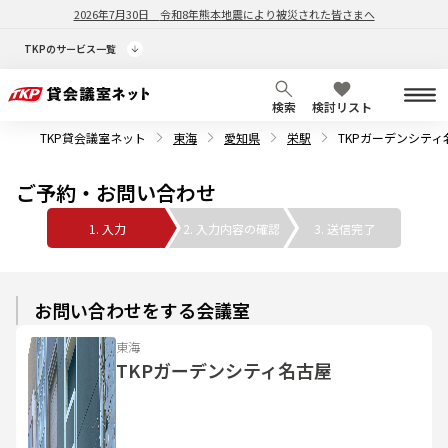
2026年7月30日
令和8年熊本地震により被災された皆さまへ
TKPのサービス一覧
検索
検討リスト
TKP貸会議室ネット
東海
愛知県
栄駅
TKPガーデンシティ
ご予約・お問い合わせ
1. 入力
2. 入力内容の確認
3. 送信完了
お問い合わせをする会議室
東海
TKPガーデンシティ名古屋