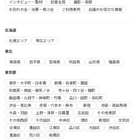
インタビュー・取材
記者会見
撮影・収録
お別れの会・法要・偲ぶ会
ご利用事例
会議のお役立ち情報
北海道
札幌エリア
帯広エリア
東北
青森県
岩手県
宮城県
秋田県
山形県
福島県
東京都
東京・大手町・日本橋
新橋・有楽町・銀座
秋葉原・神田・御茶ノ水
市ヶ谷・四ツ谷・麹町
飯田橋・九段下・神保町・竹橋
品川・田町・浜松町
渋谷・恵比寿
赤坂・六本木・麻布
新宿
池袋・高田馬場
大森・羽田
上野・浅草・日暮里
五反田
その他東部
その他西部
千代田区
中央区
港区
新宿区
文京区
台東区
墨田区
江東区
品川区
大田区
渋谷区
豊島区
荒川区
板橋区