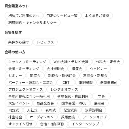
貸会議室ネット
初めてご利用の方へ
TKPのサービス一覧
よくあるご質問
利用規約・キャンセルポリシー
会場を探す
条件から探す
トピックス
会場の使い方
キックオフミーティング
Web会議・テレビ会議
分科会・定例会
会議・ミーティング
会社説明会
講演会
ウェビナー
セミナー
同窓会
親睦会・歓送迎会
忘年会・新年会
パーティー・懇親会・二次会
CBT
筆記試験
選挙事務所
プロジェクトオフィス
レンタルオフィス
事務所移転に伴う一時利用
荷物保管・倉庫利用
学会
大型イベント
商品発表会
国際会議・MICE
展示会
内定式
入社式
表彰式
記念式典
決算説明会
株主総会
オーディション
採用面接
ワークショップ
オンライン研修
合宿・宿泊研修
インターンシップ