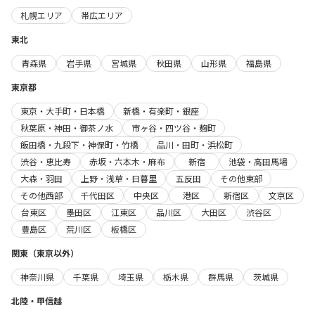
札幌エリア
帯広エリア
東北
青森県
岩手県
宮城県
秋田県
山形県
福島県
東京都
東京・大手町・日本橋
新橋・有楽町・銀座
秋葉原・神田・御茶ノ水
市ヶ谷・四ツ谷・麹町
飯田橋・九段下・神保町・竹橋
品川・田町・浜松町
渋谷・恵比寿
赤坂・六本木・麻布
新宿
池袋・高田馬場
大森・羽田
上野・浅草・日暮里
五反田
その他東部
その他西部
千代田区
中央区
港区
新宿区
文京区
台東区
墨田区
江東区
品川区
大田区
渋谷区
豊島区
荒川区
板橋区
関東（東京以外）
神奈川県
千葉県
埼玉県
栃木県
群馬県
茨城県
北陸・甲信越