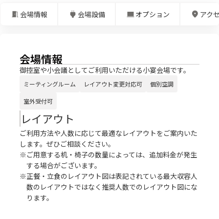
会場情報
会場設備
オプション
アク
会場情報
御控室や小会議としてご利用いただける小宴会場です。
ミーティングルーム
レイアウト変更対応可
個別空調
室外受付可
レイアウト
ご利用方法や人数に応じて最適なレイアウトをご案内いた
します。ぜひご相談ください。
※ご用意する机・椅子の数量によっては、追加料金が発生
する場合がございます。
※正餐・立食のレイアウト図は表記されている最大収容人
数のレイアウトではなく推奨人数でのレイアウト図にな
ります。