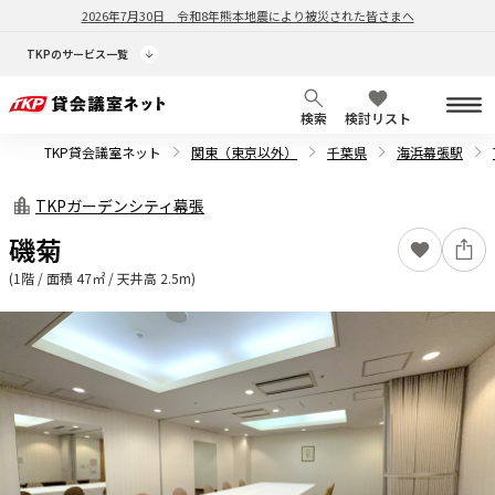
2026年7月30日
令和8年熊本地震により被災された皆さまへ
TKPのサービス一覧
検索
検討リスト
TKP貸会議室ネット
関東（東京以外）
千葉県
海浜幕張駅
TKPガーデンシティ幕張
磯菊
(1階 / 面積 47㎡ / 天井高 2.5m)