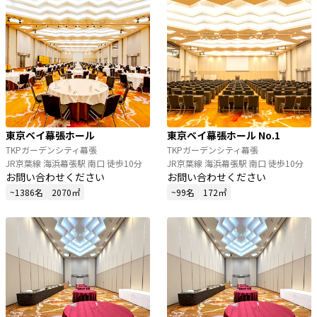
東京ベイ幕張ホール
東京ベイ幕張ホール No.1
TKPガーデンシティ幕張
TKPガーデンシティ幕張
JR京葉線 海浜幕張駅 南口 徒歩10分
JR京葉線 海浜幕張駅 南口 徒歩10分
お問い合わせください
お問い合わせください
~1386名
2070㎡
~99名
172㎡