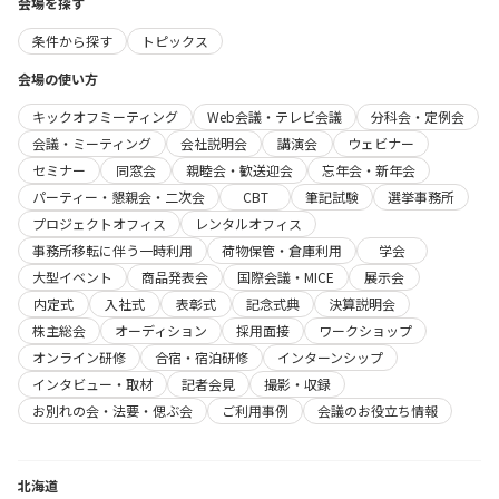
会場を探す
条件から探す
トピックス
会場の使い方
キックオフミーティング
Web会議・テレビ会議
分科会・定例会
会議・ミーティング
会社説明会
講演会
ウェビナー
セミナー
同窓会
親睦会・歓送迎会
忘年会・新年会
パーティー・懇親会・二次会
CBT
筆記試験
選挙事務所
プロジェクトオフィス
レンタルオフィス
事務所移転に伴う一時利用
荷物保管・倉庫利用
学会
大型イベント
商品発表会
国際会議・MICE
展示会
内定式
入社式
表彰式
記念式典
決算説明会
株主総会
オーディション
採用面接
ワークショップ
オンライン研修
合宿・宿泊研修
インターンシップ
インタビュー・取材
記者会見
撮影・収録
お別れの会・法要・偲ぶ会
ご利用事例
会議のお役立ち情報
北海道