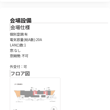
会場設備
会場仕様
個別空調:有

電気容量(総A数):20A

LAN口数:1

窓:なし

窓開閉: 不可

外受付：可
フロア図