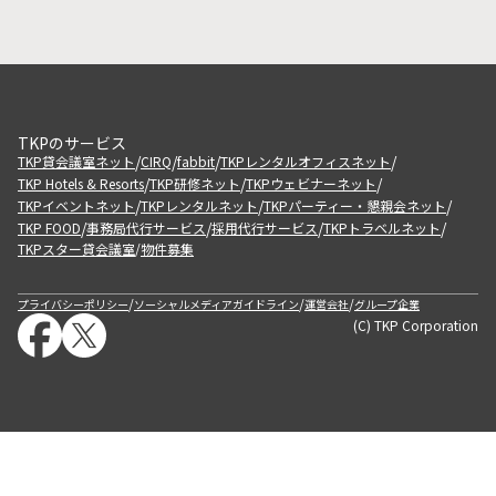
TKPのサービス
/
/
/
/
TKP貸会議室ネット
CIRQ
fabbit
TKPレンタルオフィスネット
/
/
/
TKP Hotels & Resorts
TKP研修ネット
TKPウェビナーネット
/
/
/
TKPイベントネット
TKPレンタルネット
TKPパーティー・懇親会ネット
/
/
/
/
TKP FOOD
事務局代行サービス
採用代行サービス
TKPトラベルネット
TKPスター貸会議室
物件募集
/
/
/
/
プライバシーポリシー
ソーシャルメディアガイドライン
運営会社
グループ企業
(C) TKP Corporation