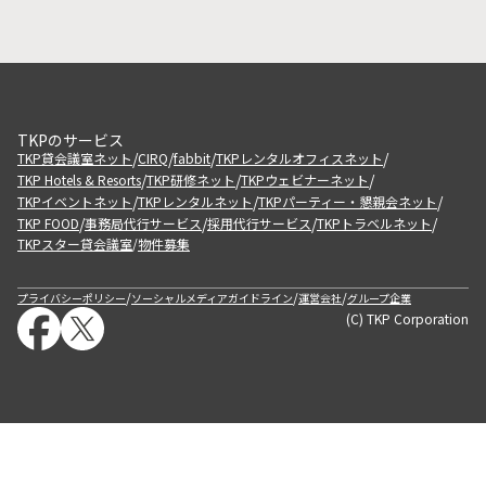
TKPのサービス
/
/
/
/
TKP貸会議室ネット
CIRQ
fabbit
TKPレンタルオフィスネット
/
/
/
TKP Hotels & Resorts
TKP研修ネット
TKPウェビナーネット
/
/
/
TKPイベントネット
TKPレンタルネット
TKPパーティー・懇親会ネット
/
/
/
/
TKP FOOD
事務局代行サービス
採用代行サービス
TKPトラベルネット
TKPスター貸会議室
物件募集
/
/
/
/
プライバシーポリシー
ソーシャルメディアガイドライン
運営会社
グループ企業
(C) TKP Corporation