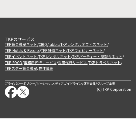
TKPのサービス
/
/
/
/
TKP貸会議室ネット
CIRQ
fabbit
TKPレンタルオフィスネット
/
/
/
TKP Hotels & Resorts
TKP研修ネット
TKPウェビナーネット
/
/
/
TKPイベントネット
TKPレンタルネット
TKPパーティー・懇親会ネット
/
/
/
/
TKP FOOD
事務局代行サービス
採用代行サービス
TKPトラベルネット
TKPスター貸会議室
物件募集
/
/
/
/
プライバシーポリシー
ソーシャルメディアガイドライン
運営会社
グループ企業
(C) TKP Corporation