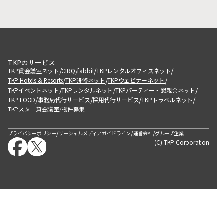
TKPのサービス
/
/
/
/
TKP貸会議室ネット
CIRQ
fabbit
TKPレンタルオフィスネット
/
/
/
TKP Hotels & Resorts
TKP研修ネット
TKPウェビナーネット
/
/
/
TKPイベントネット
TKPレンタルネット
TKPパーティー・懇親会ネット
/
/
/
/
TKP FOOD
事務局代行サービス
採用代行サービス
TKPトラベルネット
TKPスター貸会議室
物件募集
/
/
/
/
プライバシーポリシー
ソーシャルメディアガイドライン
運営会社
グループ企業
(C) TKP Corporation