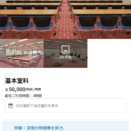
3
枚掲載
基本室料
50,000
￥
(税抜) /時間
最低ご利用時間：
4
時間
早朝・深夜の時間帯を除き、