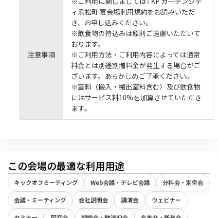
※ご利用に関しましてはTKP ガーデンシテ
ィ浜松町 宴会場利用規約をお読みいただ
き、お申し込みください。
※飲食物の持込みは原則ご遠慮いただいて
おります。
注意事項
※ご利用方法・ご利用内容によっては通常
料金とは別途割増料金が発生する場合がご
ざいます。あらかじめご了承ください。
※室料（搬入・搬出室料含む）及び飲食物
にはサービス料10%を加算させていただき
ます。
この会場の最適な利用用途
キックオフミーティング
Web会議・テレビ会議
分科会・定例会
会議・ミーティング
会社説明会
講演会
ウェビナー
セミナー
同窓会
親睦会・歓送迎会
忘年会・新年会