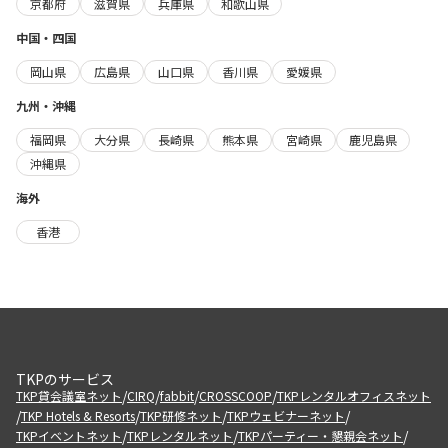
京都府
滋賀県
兵庫県
和歌山県
中国・四国
岡山県
広島県
山口県
香川県
愛媛県
九州・沖縄
福岡県
大分県
長崎県
熊本県
宮崎県
鹿児島県
沖縄県
海外
香港
TKPのサービス
/
/
/
/
TKP貸会議室ネット
CIRQ
fabbit
CROSSCOOP
TKPレンタルオフィスネット
/
/
/
/
TKP Hotels & Resorts
TKP研修ネット
TKPウェビナーネット
/
/
/
TKPイベントネット
TKPレンタルネット
TKPパーティー・懇親会ネット