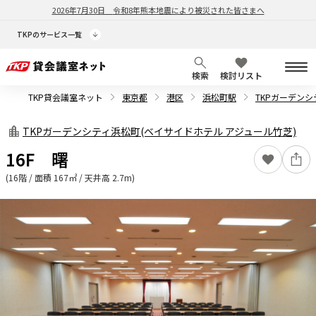
2026年7月30日
令和8年熊本地震により被災された皆さまへ
TKPのサービス一覧
検索
検討リスト
TKP貸会議室ネット
東京都
港区
浜松町駅
TKPガーデンシ
TKPガーデンシティ浜松町(ベイサイドホテル アジュール竹芝)
16F 曙
(16階 / 面積 167㎡ / 天井高 2.7m)