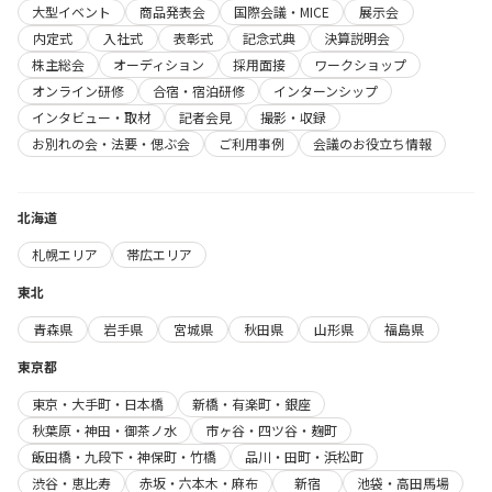
大型イベント
商品発表会
国際会議・MICE
展示会
内定式
入社式
表彰式
記念式典
決算説明会
株主総会
オーディション
採用面接
ワークショップ
オンライン研修
合宿・宿泊研修
インターンシップ
インタビュー・取材
記者会見
撮影・収録
お別れの会・法要・偲ぶ会
ご利用事例
会議のお役立ち情報
北海道
札幌エリア
帯広エリア
東北
青森県
岩手県
宮城県
秋田県
山形県
福島県
東京都
東京・大手町・日本橋
新橋・有楽町・銀座
秋葉原・神田・御茶ノ水
市ヶ谷・四ツ谷・麹町
飯田橋・九段下・神保町・竹橋
品川・田町・浜松町
渋谷・恵比寿
赤坂・六本木・麻布
新宿
池袋・高田馬場