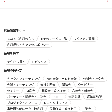
貸会議室ネット
初めてご利用の方へ
TKPのサービス一覧
よくあるご質問
利用規約・キャンセルポリシー
会場を探す
条件から探す
トピックス
会場の使い方
キックオフミーティング
Web会議・テレビ会議
分科会・定例会
会議・ミーティング
会社説明会
講演会
ウェビナー
セミナー
同窓会
親睦会・歓送迎会
忘年会・新年会
パーティー・懇親会・二次会
CBT
筆記試験
選挙事務所
プロジェクトオフィス
レンタルオフィス
事務所移転に伴う一時利用
荷物保管・倉庫利用
学会