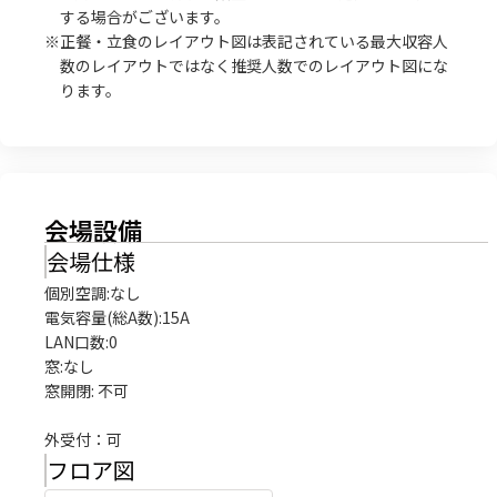
する場合がございます。
※正餐・立食のレイアウト図は表記されている最大収容人
数のレイアウトではなく推奨人数でのレイアウト図にな
ります。
会場設備
会場仕様
個別空調:なし

電気容量(総A数):15A

LAN口数:0

窓:なし

窓開閉: 不可

外受付：可
フロア図