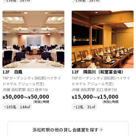
12F 白鳳
12F 隅田川（和室宴会場）
TKPガーデンシティ浜松町(ベイサイ
TKPガーデンシティ浜松町(ベイサイ
ドホテル アジュール竹芝)
ドホテル アジュール竹芝)
JR線 浜松町駅 北口 徒歩7分
JR線 浜松町駅 北口 徒歩7分
50,000
50,000
15,000
15,000
¥
〜
¥
¥
〜
¥
(税抜)/時間
(税抜)/時間
~105名
144㎡
~12名
31㎡
浜松町駅
の他の貸し会議室を探す