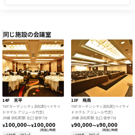
同じ施設の会議室
14F 天平
13F 飛鳥
TKPガーデンシティ浜松町(ベイサイ
TKPガーデンシティ浜松町(ベイサイ
ドホテル アジュール竹芝)
ドホテル アジュール竹芝)
JR線 浜松町駅 北口 徒歩7分
JR線 浜松町駅 北口 徒歩7分
100,000
100,000
90,000
90,000
¥
〜
¥
¥
〜
¥
(税抜)/時間
(税抜)/時間
~198名
287㎡
~198名
287㎡