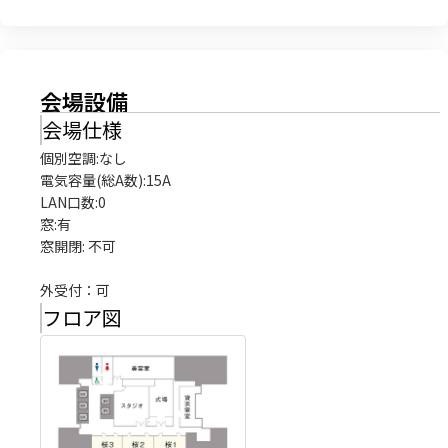
会場設備
会場仕様
個別空調:なし

電気容量(総A数):15A

LAN口数:0

窓:有

窓開閉: 不可

外受付：可
フロア図