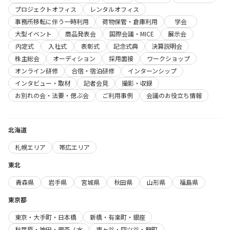
プロジェクトオフィス
レンタルオフィス
事務所移転に伴う一時利用
荷物保管・倉庫利用
学会
大型イベント
商品発表会
国際会議・MICE
展示会
内定式
入社式
表彰式
記念式典
決算説明会
株主総会
オーディション
採用面接
ワークショップ
オンライン研修
合宿・宿泊研修
インターンシップ
インタビュー・取材
記者会見
撮影・収録
お別れの会・法要・偲ぶ会
ご利用事例
会議のお役立ち情報
北海道
札幌エリア
帯広エリア
東北
青森県
岩手県
宮城県
秋田県
山形県
福島県
東京都
東京・大手町・日本橋
新橋・有楽町・銀座
秋葉原・神田・御茶ノ水
市ヶ谷・四ツ谷・麹町