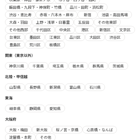
飯田橋・九段下・神保町・竹橋
品川・田町・浜松町
渋谷・恵比寿
赤坂・六本木・麻布
新宿
池袋・高田馬場
大森・羽田
上野・浅草・日暮里
五反田
その他東部
その他西部
千代田区
中央区
港区
新宿区
文京区
台東区
墨田区
江東区
品川区
大田区
渋谷区
豊島区
荒川区
板橋区
関東（東京以外）
神奈川県
千葉県
埼玉県
栃木県
群馬県
茨城県
北陸・甲信越
山梨県
長野県
新潟県
富山県
石川県
東海
岐阜県
静岡県
愛知県
大阪府
大阪・梅田
新大阪
桜ノ宮・京橋
心斎橋・なんば
淀屋橋・本町
その他