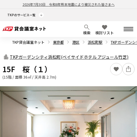
2026年7月30日
令和8年熊本地震により被災された皆さまへ
TKPのサービス一覧
検索
検討リスト
TKP貸会議室ネット
東京都
港区
浜松町駅
TKPガーデンシ
TKPガーデンシティ浜松町(ベイサイドホテル アジュール竹芝)
15F 桜（１）
(15階 / 面積 36㎡ / 天井高 2.7m)