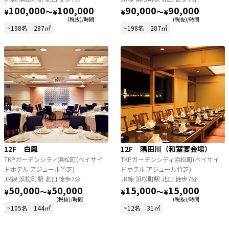
100,000
100,000
90,000
90,000
¥
〜
¥
¥
〜
¥
(税抜)/時間
(税抜)/時間
~198名
287㎡
~198名
287㎡
12F 白鳳
12F 隅田川（和室宴会場）
TKPガーデンシティ浜松町(ベイサイ
TKPガーデンシティ浜松町(ベイサイ
ドホテル アジュール竹芝)
ドホテル アジュール竹芝)
JR線 浜松町駅 北口 徒歩7分
JR線 浜松町駅 北口 徒歩7分
50,000
50,000
15,000
15,000
¥
〜
¥
¥
〜
¥
(税抜)/時間
(税抜)/時間
~105名
144㎡
~12名
31㎡