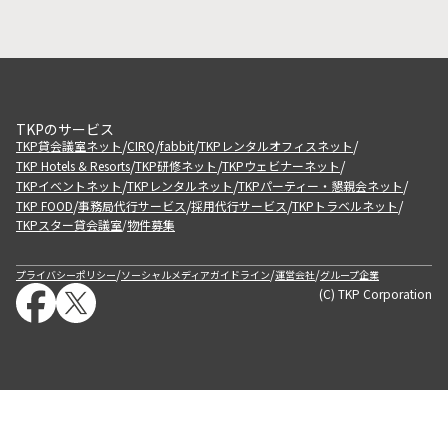
TKPのサービス
/
/
/
/
TKP貸会議室ネット
CIRQ
fabbit
TKPレンタルオフィスネット
/
/
/
TKP Hotels & Resorts
TKP研修ネット
TKPウェビナーネット
/
/
/
TKPイベントネット
TKPレンタルネット
TKPパーティー・懇親会ネット
/
/
/
/
TKP FOOD
事務局代行サービス
採用代行サービス
TKPトラベルネット
TKPスター貸会議室
物件募集
/
/
/
/
プライバシーポリシー
ソーシャルメディアガイドライン
運営会社
グループ企業
(C) TKP Corporation