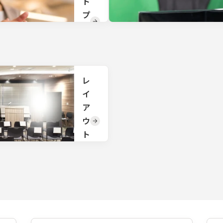
ト
直営
のリ
プ
ゾー
ロ
トホ
テル
デ
や旅
ュ
館も
ござ
ー
いま
レ
ス
すの
イ
で、
戦略
ご利
ア
立
用用
案、
ウ
途に
総合
ト
応じ
的な
たプ
プロ
変
ラン
デュ
更
をご
ー
提案
ス、
TKP
いた
年間
の会
しま
マー
場で
す。
ケテ
は豊
ィン
富な
グサ