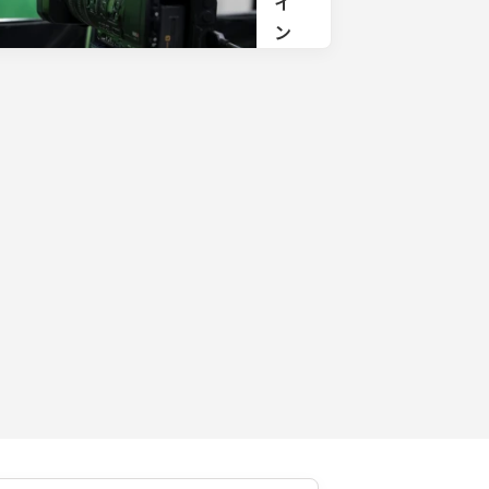
イ
ン
配
信
サ
ポ
ー
ト
配信
方法
の企
画か
ら回
線手
配、
会
場・
機材
選
定、