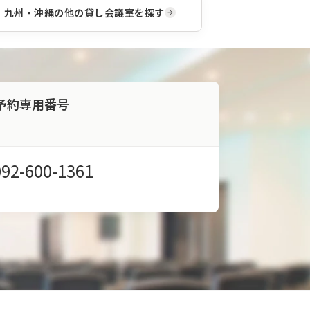
機材
九州・沖縄
の他の貸し会議室を探す
設
置、
現地
での
オペ
レー
ショ
予約専用番号
ンま
です
べて
ワン
スト
092-600-1361
ップ
で対
応い
たし
ま
す。