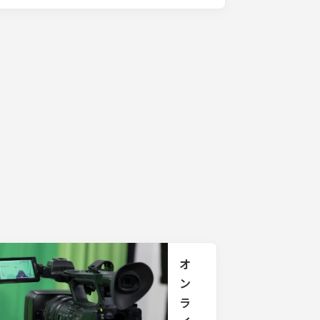
オ
ン
ラ