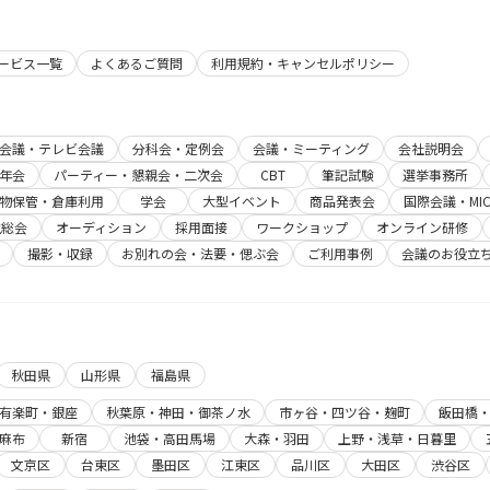
す。
サービス一覧
よくあるご質問
利用規約・キャンセルポリシー
b会議・テレビ会議
分科会・定例会
会議・ミーティング
会社説明会
年会
パーティー・懇親会・二次会
CBT
筆記試験
選挙事務所
物保管・倉庫利用
学会
大型イベント
商品発表会
国際会議・MIC
主総会
オーディション
採用面接
ワークショップ
オンライン研修
撮影・収録
お別れの会・法要・偲ぶ会
ご利用事例
会議のお役立
秋田県
山形県
福島県
有楽町・銀座
秋葉原・神田・御茶ノ水
市ヶ谷・四ツ谷・麹町
飯田橋
麻布
新宿
池袋・高田馬場
大森・羽田
上野・浅草・日暮里
文京区
台東区
墨田区
江東区
品川区
大田区
渋谷区