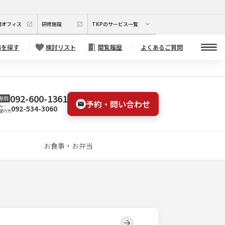
期オフィス
研修施設
TKPのサービス一覧
場を探す
検討リスト
閲覧履歴
よくあるご質問
092-600-1361
専用
予約・問い合わせ
092-534-3060
み・
望の方
お食事・お弁当