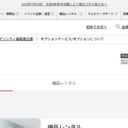
2026年7月30日
令和8年熊本地震により被災された皆さまへ
ィー・懇親会
イベント企画・運営
備品レンタル
ウェビナーサポート
短
初めての方へ
会
ーデンシティ福岡渡辺通
オプションサービス/オプションについて
予約
予約済
内見希
備品レンタル
備品レンタル