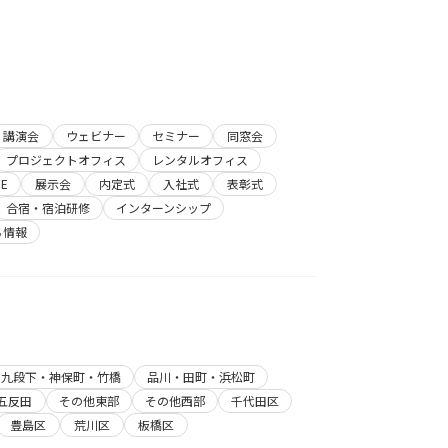
講演会
ウェビナー
セミナー
同窓会
プロジェクトオフィス
レンタルオフィス
E
展示会
内定式
入社式
表彰式
合宿・宿泊研修
インターンシップ
ち情報
・九段下・神保町・竹橋
品川・田町・浜松町
五反田
その他東部
その他西部
千代田区
豊島区
荒川区
板橋区