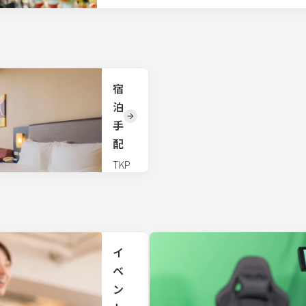
宿
泊
手
配
TKP
全国
会場
の近
隣宿
泊施
設を
イ
手配
いた
ベ
しま
ン
す。