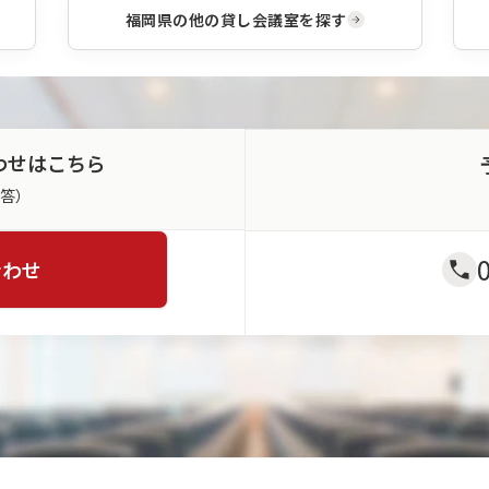
レイ
ポー
福岡県
の他の貸し会議室を探す
アウ
ト、
トパ
同時
ター
通訳
ンか
サポ
らご
ー
利用
ト、
に合
わせはこちら
事務
わせ
局運
てお
返答）
営ま
選び
で総
いた
合的
だけ
なサ
合わせ
ま
ポー
す。
トを
※一
いた
部会
しま
場・
す。
パタ
ーン
は対
象外
とな
りま