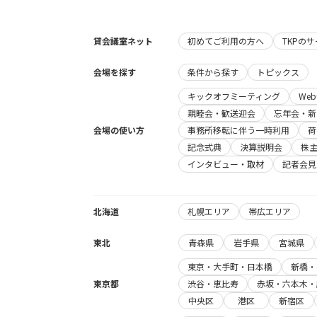
貸会議室ネット
初めてご利用の方へ
TKPの
会場を探す
条件から探す
トピックス
キックオフミーティング
We
親睦会・歓送迎会
忘年会・新
会場の使い方
事務所移転に伴う一時利用
荷
記念式典
決算説明会
株
インタビュー・取材
記者会見
北海道
札幌エリア
帯広エリア
東北
青森県
岩手県
宮城県
東京・大手町・日本橋
新橋・
東京都
渋谷・恵比寿
赤坂・六本木・
中央区
港区
新宿区