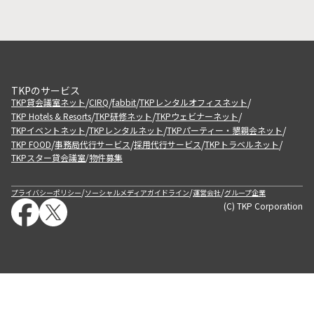
TKPのサービス
/
/
/
/
TKP貸会議室ネット
CIRQ
fabbit
TKPレンタルオフィスネット
/
/
/
TKP Hotels & Resorts
TKP研修ネット
TKPウェビナーネット
/
/
/
TKPイベントネット
TKPレンタルネット
TKPパーティー・懇親会ネット
/
/
/
/
TKP FOOD
事務局代行サービス
採用代行サービス
TKPトラベルネット
TKPスター貸会議室
物件募集
/
/
/
/
プライバシーポリシー
ソーシャルメディアガイドライン
運営会社
グループ企業
(C) TKP Corporation